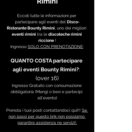
Rimini
Eccoti tutte le informazioni per 
partecipare agli eventi del 
Disco-
Ristorante Bounty Rimini
, uno dei migliori 
eventi rimini
 tra le 
discoteche rimini 
riccione
 !
Ingresso 
SOLO CON PRENOTAZIONE
:
QUANTO COSTA partecipare 
: 
agli eventi Bounty Rimini?
(over 16)
Ingresso Gratuito con consumazione 
obbligatoria (Mangi o bevi e partecipi 
all'evento)
Prenota i tuoi posti contattandoci qui!!! 
Se 
non passi per questo link non possiamo 
garantire assistenza ne servizi!: