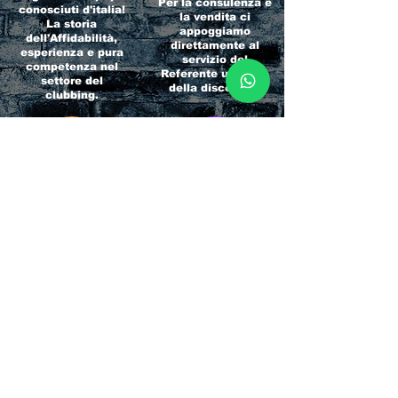
Per la consulenza e
conosciuti d'italia!
la vendita ci
La storia
appoggiamo
dell'Affidabilità,
direttamente al
esperienza e pura
servizio del
competenza nel
Referente ufficiale
settore del
della discoteca!
clubbing.
RICCIONE
INTERNATIONA
BEACH HOTEL
L BLOG
Impossibile
Uno dei blog più
chiamarlo
conosciuti d'italia!
semplicemente hotel!
Ami sempre
Questa è pura
sapere tutto di
esperienza! Un luogo
tutti? Qui la tua
allegro, originale e
fame di scoop sarà
pieno di giovani!
soddisfatta!
Informativa sulla privacy e
Responsabilità fiscali
Cliccando sui metodi di contatto, il visitatore