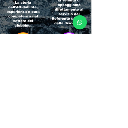
la vendita ci
La storia
appoggiamo
dell'Affidabilità,
direttamente al
esperienza e pura
servizio del
competenza nel
Referente ufficiale
settore del
della discoteca!
clubbing.
RICCIONE
INTERNATIONA
BEACH HOTEL
L BLOG
Impossibile
Uno dei blog più
chiamarlo
conosciuti d'italia!
semplicemente hotel!
Ami sempre
Questa è pura
sapere tutto di
esperienza! Un luogo
tutti? Qui la tua
allegro, originale e
fame di scoop sarà
pieno di giovani!
soddisfatta!
Informativa sulla privacy e
Responsabilità fiscali
Cliccando sui metodi di contatto, il visitatore
del sito accetta di essere registrato in una