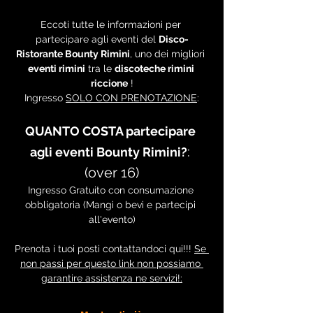
Eccoti tutte le informazioni per 
partecipare agli eventi del 
Disco-
Ristorante Bounty Rimini
, uno dei migliori 
eventi rimini
 tra le 
discoteche rimini 
riccione
 !
Ingresso 
SOLO CON PRENOTAZIONE
:
QUANTO COSTA partecipare 
: 
agli eventi Bounty Rimini?
(over 16)
Ingresso Gratuito con consumazione 
obbligatoria (Mangi o bevi e partecipi 
all'evento)
Prenota i tuoi posti contattandoci qui!!! 
Se 
non passi per questo link non possiamo 
garantire assistenza ne servizi!: