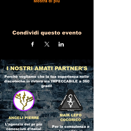
Mostra di più
Condividi questo evento
I NOSTRI AMATI PARTNER'S
Perchè vogliamo che la tua esperienza nelle
discoteche in riviera
sia IMPECCABILE a 360
gradi!
MAIK LEPO
ANGELI PIERRE
COCORICO
L'agenzia dei pr più
Per la consulenza e
conosciuti d'italia!