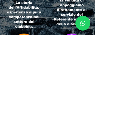
la vendita ci
La storia
appoggiamo
dell'Affidabilità,
direttamente al
esperienza e pura
servizio del
competenza nel
Referente ufficiale
settore del
della discoteca!
clubbing.
RICCIONE
INTERNATIONA
BEACH HOTEL
L BLOG
Impossibile
Uno dei blog più
chiamarlo
conosciuti d'italia!
semplicemente hotel!
Ami sempre
Questa è pura
sapere tutto di
esperienza! Un luogo
tutti? Qui la tua
allegro, originale e
fame di scoop sarà
pieno di giovani!
soddisfatta!
Informativa sulla privacy e
Responsabilità fiscali
Cliccando sui metodi di contatto, il visitatore
del sito accetta di essere registrato in una