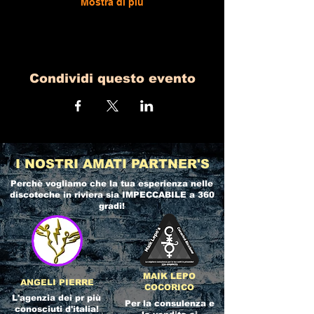
Mostra di più
Condividi questo evento
I NOSTRI AMATI PARTNER'S
Perchè vogliamo che la tua esperienza nelle
discoteche in riviera
sia IMPECCABILE a 360
gradi!
MAIK LEPO
ANGELI PIERRE
COCORICO
L'agenzia dei pr più
Per la consulenza e
conosciuti d'italia!