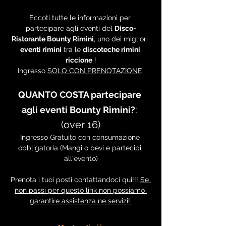
Eccoti tutte le informazioni per 
partecipare agli eventi del 
Disco-
Ristorante Bounty Rimini
, uno dei migliori 
eventi rimini
 tra le 
discoteche rimini 
riccione
 !
Ingresso 
SOLO CON PRENOTAZIONE
:
QUANTO COSTA partecipare 
: 
agli eventi Bounty Rimini?
(over 16)
Ingresso Gratuito con consumazione 
obbligatoria (Mangi o bevi e partecipi 
all'evento)
Prenota i tuoi posti contattandoci qui!!! 
Se 
non passi per questo link non possiamo 
garantire assistenza ne servizi!: