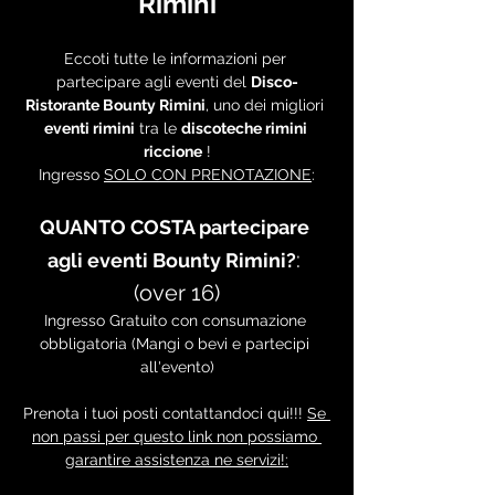
Rimini
Eccoti tutte le informazioni per 
partecipare agli eventi del 
Disco-
Ristorante Bounty Rimini
, uno dei migliori 
eventi rimini
 tra le 
discoteche rimini 
riccione
 !
Ingresso 
SOLO CON PRENOTAZIONE
:
QUANTO COSTA partecipare 
: 
agli eventi Bounty Rimini?
(over 16)
Ingresso Gratuito con consumazione 
obbligatoria (Mangi o bevi e partecipi 
all'evento)
Prenota i tuoi posti contattandoci qui!!! 
Se 
non passi per questo link non possiamo 
garantire assistenza ne servizi!: