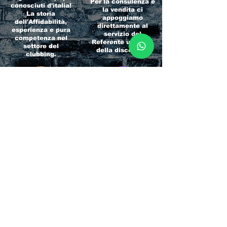
Per la consulenza e
conosciuti d'italia!
la vendita ci
La storia
appoggiamo
dell'Affidabilità,
direttamente al
esperienza e pura
servizio del
competenza nel
Referente ufficiale
settore del
della discoteca!
clubbing.
RICCIONE
INTERNATIONA
BEACH HOTEL
L BLOG
Impossibile
Uno dei blog più
chiamarlo
conosciuti d'italia!
semplicemente hotel!
Ami sempre
Questa è pura
sapere tutto di
esperienza! Un luogo
tutti? Qui la tua
allegro, originale e
fame di scoop sarà
pieno di giovani!
soddisfatta!
Informativa sulla privacy e
Responsabilità fiscali
Cliccando sui metodi di contatto, il visitatore