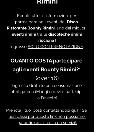
Rimini
Eccoti tutte le informazioni per 
partecipare agli eventi del 
Disco-
Ristorante Bounty Rimini
, uno dei migliori 
eventi rimini
 tra le 
discoteche rimini 
riccione
 !
Ingresso 
SOLO CON PRENOTAZIONE
:
QUANTO COSTA partecipare 
: 
agli eventi Bounty Rimini?
(over 16)
Ingresso Gratuito con consumazione 
obbligatoria (Mangi o bevi e partecipi 
all'evento)
Prenota i tuoi posti contattandoci qui!!! 
Se 
non passi per questo link non possiamo 
garantire assistenza ne servizi!: