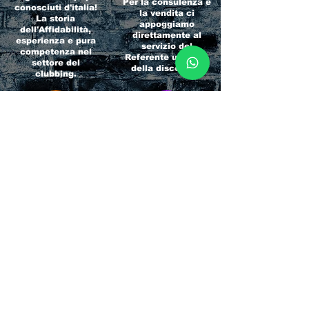
Per la consulenza e
conosciuti d'italia!
la vendita ci
La storia
appoggiamo
dell'Affidabilità,
direttamente al
esperienza e pura
servizio del
competenza nel
Referente ufficiale
settore del
della discoteca!
clubbing.
RICCIONE
INTERNATIONA
BEACH HOTEL
L BLOG
Impossibile
Uno dei blog più
chiamarlo
conosciuti d'italia!
semplicemente hotel!
Ami sempre
Questa è pura
sapere tutto di
esperienza! Un luogo
tutti? Qui la tua
allegro, originale e
fame di scoop sarà
pieno di giovani!
soddisfatta!
Informativa sulla privacy e
Responsabilità fiscali
Cliccando sui metodi di contatto, il visitatore