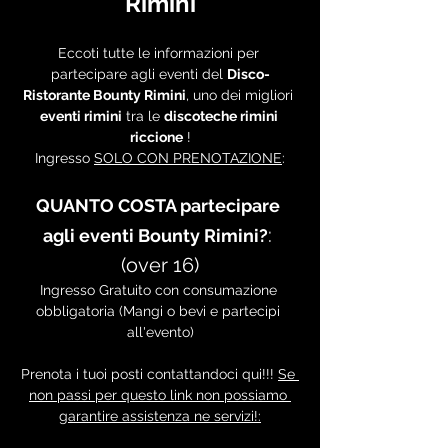
Rimini
Eccoti tutte le informazioni per 
partecipare agli eventi del 
Disco-
Ristorante Bounty Rimini
, uno dei migliori 
eventi rimini
 tra le 
discoteche rimini 
riccione
 !
Ingresso 
SOLO CON PRENOTAZIONE
:
QUANTO COSTA partecipare 
: 
agli eventi Bounty Rimini?
(over 16)
Ingresso Gratuito con consumazione 
obbligatoria (Mangi o bevi e partecipi 
all'evento)
Prenota i tuoi posti contattandoci qui!!! 
Se 
non passi per questo link non possiamo 
garantire assistenza ne servizi!: