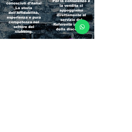
Per la consulenza e
conosciuti d'italia!
la vendita ci
La storia
appoggiamo
dell'Affidabilità,
direttamente al
esperienza e pura
servizio del
competenza nel
Referente ufficiale
settore del
della discoteca!
clubbing.
RICCIONE
INTERNATIONA
BEACH HOTEL
L BLOG
Impossibile
Uno dei blog più
chiamarlo
conosciuti d'italia!
semplicemente hotel!
Ami sempre
Questa è pura
sapere tutto di
esperienza! Un luogo
tutti? Qui la tua
allegro, originale e
fame di scoop sarà
pieno di giovani!
soddisfatta!
Informativa sulla privacy e
Responsabilità fiscali
Cliccando sui metodi di contatto, il visitatore