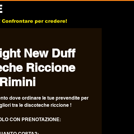
E
b! Confrontare per credere!
ight New Duff
eche Riccione
Rimini
mento dove ordinare le tue prevendite per
liori tra le discoteche riccione !
SOLO CON PRENOTAZIONE:
UANTO COSTA?: