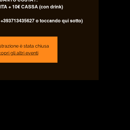
TA + 10€ CASSA (con drink)
al +393713435627 o toccando qui sotto)
strazione è stata chiusa
opri gli altri eventi