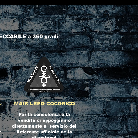
ECCABILE a 360 gradi!
L
MAIK LEPO COCORICO
Per la consulenza e la
vendita ci appoggiamo
direttamente al servizio del
e
Referente ufficiale della
discoteca!