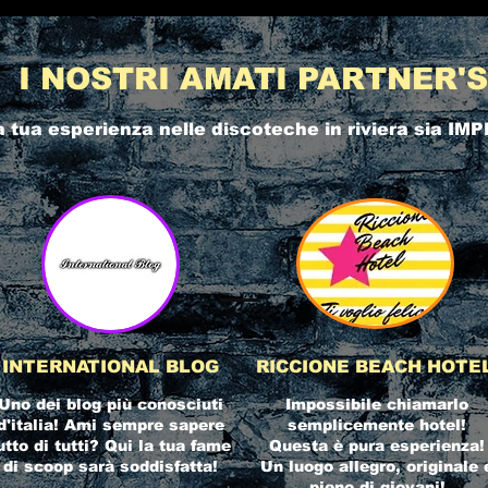
I NOSTRI AMATI PARTNER'S
a tua esperienza nelle
discoteche in riviera
sia IMP
INTERNATIONAL BLOG
RICCIONE BEACH HOTE
Uno dei blog più conosciuti
Impossibile chiamarlo
d'italia! Ami sempre sapere
semplicemente hotel!
utto di tutti? Qui la tua fame
Questa è pura esperienza!
di scoop sarà soddisfatta!
Un luogo allegro, originale 
pieno di giovani!