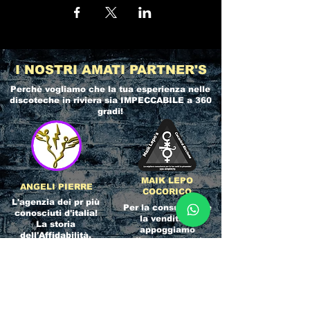
I NOSTRI AMATI PARTNER'S
Perchè vogliamo che la tua esperienza nelle
discoteche in riviera
sia IMPECCABILE a 360
gradi!
MAIK LEPO
ANGELI PIERRE
COCORICO
L'agenzia dei pr più
Per la consulenza e
conosciuti d'italia!
la vendita ci
La storia
appoggiamo
dell'Affidabilità,
direttamente al
esperienza e pura
servizio del
competenza nel
Referente ufficiale
settore del
della discoteca!
clubbing.