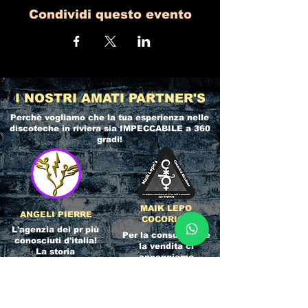
Condividi questo evento
I NOSTRI AMATI PARTNER'S
Perchè vogliamo che la tua esperienza nelle
discoteche in riviera
sia IMPECCABILE a 360
gradi!
MAIK LEPO
ANGELI PIERRE
COCORICO
L'agenzia dei pr più
Per la consulenza e
conosciuti d'italia!
la vendita ci
La storia
appoggiamo
dell'Affidabilità,
direttamente al
esperienza e pura
servizio del
competenza nel
Referente ufficiale
settore del
della discoteca!
clubbing.