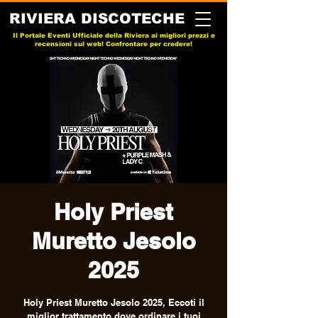
RIVIERA DISCOTECHE
Il Portale Eventi Ufficiale della Riviera ai migliori prezzi e
recensioni sul web! Confrontare per credere!
Holy Priest
Muretto Jesolo
2025
Holy Priest Muretto Jesolo 2025, Eccoti il
miglior trattamento dove ordinare i tuoi