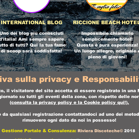
INTERNATIONAL BLOG
RICCIONE BEACH HOTE
Uno dei blog più conosciuti
Impossibile chiamarlo
d'italia! Ami sempre sapere
semplicemente hotel!
utto di tutti? Qui la tua fame
Questa è pura esperienza!
di scoop sarà soddisfatta!
Un luogo allegro, originale 
pieno di giovani!
iva sulla privacy e Responsabilit
o, il visitatore del sito accetta di essere registrato in un
ornato su tutti gli eventi della zona, con rispetto delle n
(consulta la
privacy policy
e la
Cookie policy
qui!).
da qualsiasi registrazione contattandoci ad uno dei metodi 
rimuovere ogni dato da noi in possesso!
Gestione Portale & Consulenza:
Riviera Discoteche©
2018