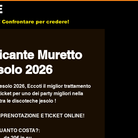
E
b! Confrontare per credere!
licante Muretto
solo 2026
Jesolo 2026, Eccoti il miglior trattamento
ticket per uno dei party migliori nella
tra le discoteche jesolo !
 PRENOTAZIONE E TICKET ONLINE!
UANTO COSTA?:
da 20€ in su