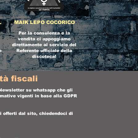
L
MAIK LEPO COCORICO
Per la consulenza e la
vendita ci appoggiamo
direttamente al servizio del
e
Referente ufficiale della
discoteca!
à fiscali
a Newsletter su whatsapp che gli
ormative vigenti in base alla GDPR
offerti dal sito, chiedendoci di