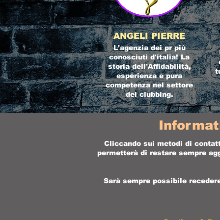
ANGELI PIERRE
L'agenzia dei pr più
conosciuti d'italia! La
storia dell'Affidabilità,
t
esperienza e pura
competenza nel settore
del clubbing.
Informat
Cliccando sui metodi di contatt
permetterà di restare sempre aggi
Sarà sempre possibile recedere 