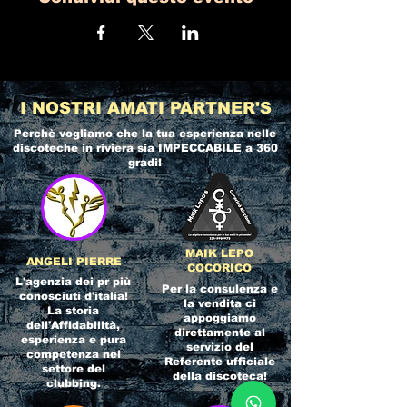
I NOSTRI AMATI PARTNER'S
Perchè vogliamo che la tua esperienza nelle
discoteche in riviera
sia IMPECCABILE a 360
gradi!
MAIK LEPO
ANGELI PIERRE
COCORICO
L'agenzia dei pr più
Per la consulenza e
conosciuti d'italia!
la vendita ci
La storia
appoggiamo
dell'Affidabilità,
direttamente al
esperienza e pura
servizio del
competenza nel
Referente ufficiale
settore del
della discoteca!
clubbing.