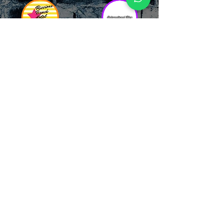
RICCIONE
INTERNATIONA
BEACH HOTEL
L BLOG
Impossibile
Uno dei blog più
chiamarlo
conosciuti d'italia!
semplicemente hotel!
Ami sempre
Questa è pura
sapere tutto di
esperienza! Un luogo
tutti? Qui la tua
allegro, originale e
fame di scoop sarà
pieno di giovani!
soddisfatta!
Informativa sulla privacy e
Responsabilità fiscali
Cliccando sui metodi di contatto, il visitatore
del sito accetta di essere registrato in una
Newsletter su whatsapp che gli permetterà di
restare sempre aggiornato su tutti gli eventi
della zona, con rispetto delle normative vigenti
in base alla GDPR
(consulta la
privacy policy
e la
Cookie policy
qui!).