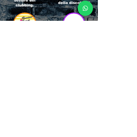
settore del
della discoteca!
clubbing.
RICCIONE
INTERNATIONA
BEACH HOTEL
L BLOG
Impossibile
Uno dei blog più
chiamarlo
conosciuti d'italia!
semplicemente hotel!
Ami sempre
Questa è pura
sapere tutto di
esperienza! Un luogo
tutti? Qui la tua
allegro, originale e
fame di scoop sarà
pieno di giovani!
soddisfatta!
Informativa sulla privacy e
Responsabilità fiscali
Cliccando sui metodi di contatto, il visitatore
del sito accetta di essere registrato in una
Newsletter su whatsapp che gli permetterà di
restare sempre aggiornato su tutti gli eventi
della zona, con rispetto delle normative vigenti
in base alla GDPR