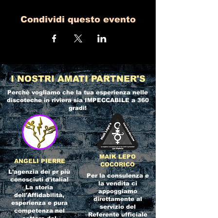
Condividi questo evento
I NOSTRI AMATI PARTNER'S
Perchè vogliamo che la tua esperienza nelle
discoteche in riviera
sia IMPECCABILE a 360
gradi!
MAIK LEPO
ANGELI PIERRE
COCORICO
L'agenzia dei pr più
Per la consulenza e
conosciuti d'italia!
la vendita ci
La storia
appoggiamo
dell'Affidabilità,
direttamente al
esperienza e pura
servizio del
competenza nel
Referente ufficiale