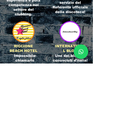
esperienza e pura
servizio del
competenza nel
Referente ufficiale
settore del
della discoteca!
clubbing.
RICCIONE
INTERNATIONA
BEACH HOTEL
L BLOG
Impossibile
Uno dei blog più
chiamarlo
conosciuti d'italia!
semplicemente hotel!
Ami sempre
Questa è pura
sapere tutto di
esperienza! Un luogo
tutti? Qui la tua
allegro, originale e
fame di scoop sarà
pieno di giovani!
soddisfatta!
Informativa sulla privacy e
Responsabilità fiscali
Cliccando sui metodi di contatto, il visitatore
del sito accetta di essere registrato in una
Newsletter su whatsapp che gli permetterà di
restare sempre aggiornato su tutti gli eventi