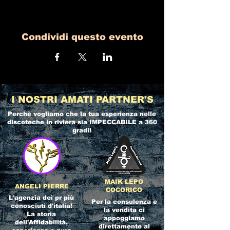
Condividi questo evento
I NOSTRI AMATI PARTNER'S
Perchè vogliamo che la tua esperienza nelle
discoteche in riviera
sia IMPECCABILE a 360
gradi!
MAIK LEPO
ANGELI PIERRE
COCORICO
L'agenzia dei pr più
Per la consulenza e
conosciuti d'italia!
la vendita ci
La storia
appoggiamo
dell'Affidabilità,
direttamente al