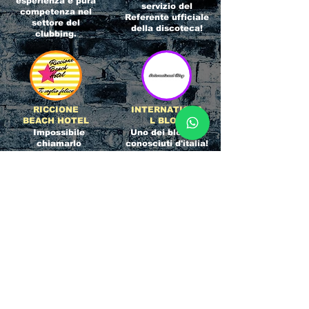
esperienza e pura
servizio del
competenza nel
Referente ufficiale
settore del
della discoteca!
clubbing.
RICCIONE
INTERNATIONA
BEACH HOTEL
L BLOG
Impossibile
Uno dei blog più
chiamarlo
conosciuti d'italia!
semplicemente hotel!
Ami sempre
Questa è pura
sapere tutto di
esperienza! Un luogo
tutti? Qui la tua
allegro, originale e
fame di scoop sarà
pieno di giovani!
soddisfatta!
Informativa sulla privacy e
Responsabilità fiscali
Cliccando sui metodi di contatto, il visitatore
del sito accetta di essere registrato in una
Newsletter su whatsapp che gli permetterà di
restare sempre aggiornato su tutti gli eventi