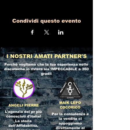
Condividi questo evento
I NOSTRI AMATI PARTNER'S
Perchè vogliamo che la tua esperienza nelle
discoteche in riviera
sia IMPECCABILE a 360
gradi!
MAIK LEPO
ANGELI PIERRE
COCORICO
L'agenzia dei pr più
Per la consulenza e
conosciuti d'italia!
la vendita ci
La storia
appoggiamo
dell'Affidabilità,
direttamente al