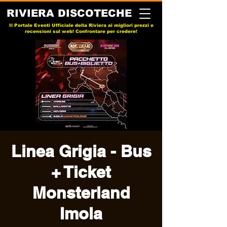
RIVIERA DISCOTECHE
Il Portale Eventi Ufficiale della Riviera ai migliori prezzi e
recensioni sul web! Confrontare per credere!
Linea Grigia - Bus
+ Ticket
Monsterland
Imola