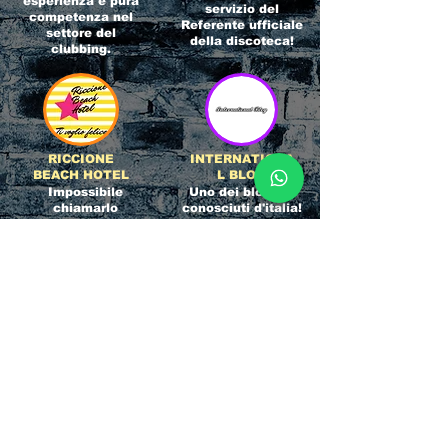
esperienza e pura
servizio del
competenza nel
Referente ufficiale
settore del
della discoteca!
clubbing.
RICCIONE
INTERNATIONA
BEACH HOTEL
L BLOG
Impossibile
Uno dei blog più
chiamarlo
conosciuti d'italia!
semplicemente hotel!
Ami sempre
Questa è pura
sapere tutto di
esperienza! Un luogo
tutti? Qui la tua
allegro, originale e
fame di scoop sarà
pieno di giovani!
soddisfatta!
Informativa sulla privacy e
Responsabilità fiscali
Cliccando sui metodi di contatto, il visitatore
del sito accetta di essere registrato in una
Newsletter su whatsapp che gli permetterà di
restare sempre aggiornato su tutti gli eventi