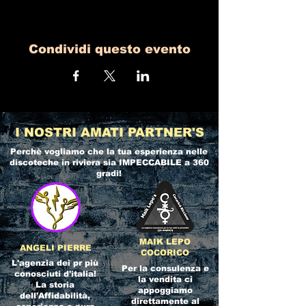
Condividi questo evento
I NOSTRI AMATI PARTNER'S
Perchè vogliamo che la tua esperienza nelle
discoteche in riviera
sia IMPECCABILE a 360
gradi!
MAIK LEPO
ANGELI PIERRE
COCORICO
L'agenzia dei pr più
Per la consulenza e
conosciuti d'italia!
la vendita ci
La storia
appoggiamo
dell'Affidabilità,
direttamente al