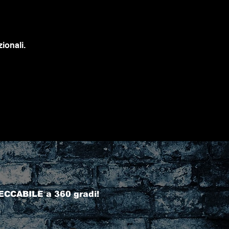
ionali.
ECCABILE a 360 gradi!