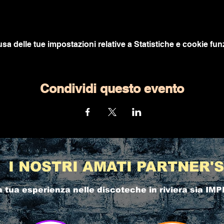
a delle tue impostazioni relative a Statistiche e cookie funz
Condividi questo evento
I NOSTRI AMATI PARTNER'S
a tua esperienza nelle
discoteche in riviera
sia IMP