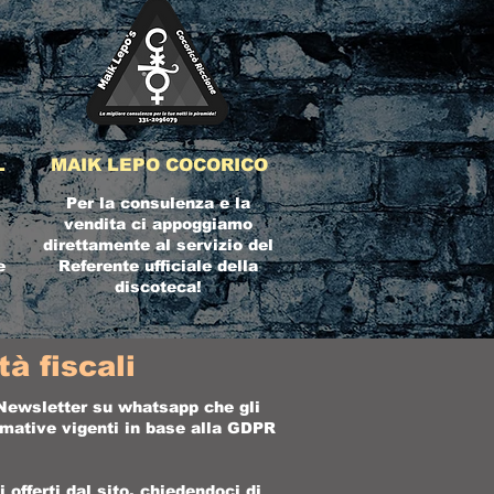
L
MAIK LEPO COCORICO
Per la consulenza e la
vendita ci appoggiamo
direttamente al servizio del
e
Referente ufficiale della
discoteca!
à fiscali
a Newsletter su whatsapp che gli
ormative vigenti in base alla GDPR
offerti dal sito, chiedendoci di