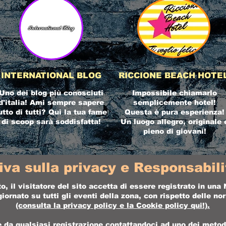
INTERNATIONAL BLOG
RICCIONE BEACH HOTE
Uno dei blog più conosciuti
Impossibile chiamarlo
d'italia! Ami sempre sapere
semplicemente hotel!
utto di tutti? Qui la tua fame
Questa è pura esperienza!
di scoop sarà soddisfatta!
Un luogo allegro, originale 
pieno di giovani!
iva sulla privacy e Responsabilit
o, il visitatore del sito accetta di essere registrato in un
ornato su tutti gli eventi della zona, con rispetto delle n
(consulta la
privacy policy
e la
Cookie policy
qui!).
da qualsiasi registrazione contattandoci ad uno dei metodi 