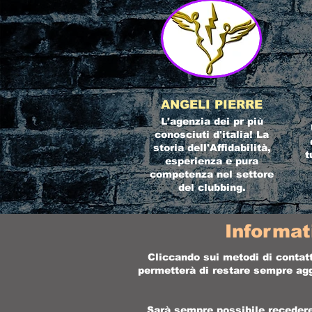
ANGELI PIERRE
L'agenzia dei pr più
conosciuti d'italia! La
storia dell'Affidabilità,
t
esperienza e pura
competenza nel settore
del clubbing.
Informat
Cliccando sui metodi di contatt
permetterà di restare sempre aggi
Sarà sempre possibile recedere 