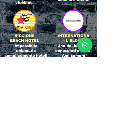
della discoteca!
clubbing.
RICCIONE
INTERNATIONA
BEACH HOTEL
L BLOG
Impossibile
Uno dei blog più
chiamarlo
conosciuti d'italia!
semplicemente hotel!
Ami sempre
Questa è pura
sapere tutto di
esperienza! Un luogo
tutti? Qui la tua
allegro, originale e
fame di scoop sarà
pieno di giovani!
soddisfatta!
Informativa sulla privacy e
Responsabilità fiscali
Cliccando sui metodi di contatto, il visitatore
del sito accetta di essere registrato in una
Newsletter su whatsapp che gli permetterà di
restare sempre aggiornato su tutti gli eventi
della zona, con rispetto delle normative vigenti
in base alla GDPR
(consulta la
privacy policy
e la
Cookie policy