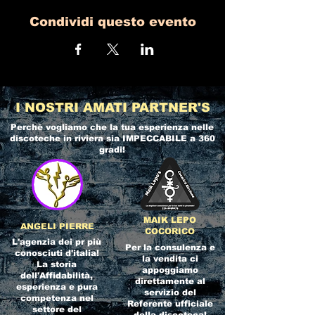
Condividi questo evento
I NOSTRI AMATI PARTNER'S
Perchè vogliamo che la tua esperienza nelle
discoteche in riviera
sia IMPECCABILE a 360
gradi!
MAIK LEPO
ANGELI PIERRE
COCORICO
L'agenzia dei pr più
Per la consulenza e
conosciuti d'italia!
la vendita ci
La storia
appoggiamo
dell'Affidabilità,
direttamente al
esperienza e pura
servizio del
competenza nel
Referente ufficiale
settore del