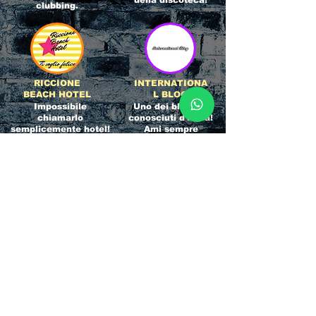
della discoteca!
clubbing.
RICCIONE
INTERNATIONA
BEACH HOTEL
L BLOG
Impossibile
Uno dei blog più
chiamarlo
conosciuti d'italia!
semplicemente hotel!
Ami sempre
Questa è pura
sapere tutto di
esperienza! Un luogo
tutti? Qui la tua
allegro, originale e
fame di scoop sarà
pieno di giovani!
soddisfatta!
Informativa sulla privacy e
Responsabilità fiscali
Cliccando sui metodi di contatto, il visitatore
del sito accetta di essere registrato in una
Newsletter su whatsapp che gli permetterà di
restare sempre aggiornato su tutti gli eventi
della zona, con rispetto delle normative vigenti
in base alla GDPR
(consulta la
privacy policy
e la
Cookie policy