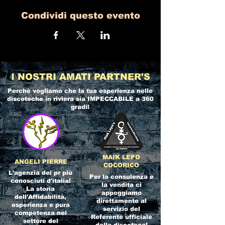
Condividi questo evento
I NOSTRI AMATI PARTNER'S
Perchè vogliamo che la tua esperienza nelle
discoteche in riviera
sia IMPECCABILE a 360
gradi!
MAIK LEPO
ANGELI PIERRE
COCORICO
L'agenzia dei pr più
Per la consulenza e
conosciuti d'italia!
la vendita ci
La storia
appoggiamo
dell'Affidabilità,
direttamente al
esperienza e pura
servizio del
competenza nel
Referente ufficiale
settore del