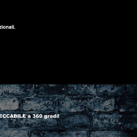
ionali.
ECCABILE a 360 gradi!