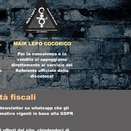
L
MAIK LEPO COCORICO
Per la consulenza e la
vendita ci appoggiamo
direttamente al servizio del
e
Referente ufficiale della
discoteca!
à fiscali
a Newsletter su whatsapp che gli
ormative vigenti in base alla GDPR
offerti dal sito, chiedendoci di