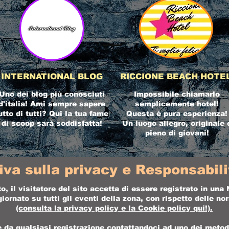
INTERNATIONAL BLOG
RICCIONE BEACH HOTE
Uno dei blog più conosciuti
Impossibile chiamarlo
d'italia! Ami sempre sapere
semplicemente hotel!
utto di tutti? Qui la tua fame
Questa è pura esperienza!
di scoop sarà soddisfatta!
Un luogo allegro, originale 
pieno di giovani!
iva sulla privacy e Responsabilit
o, il visitatore del sito accetta di essere registrato in un
ornato su tutti gli eventi della zona, con rispetto delle n
(consulta la
privacy policy
e la
Cookie policy
qui!).
da qualsiasi registrazione contattandoci ad uno dei metodi 