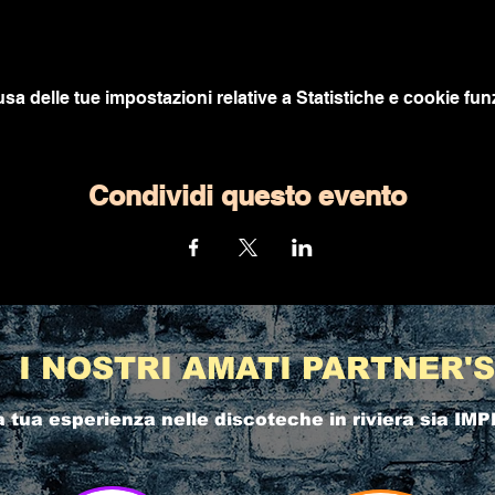
a delle tue impostazioni relative a Statistiche e cookie funz
Condividi questo evento
I NOSTRI AMATI PARTNER'S
a tua esperienza nelle
discoteche in riviera
sia IMP