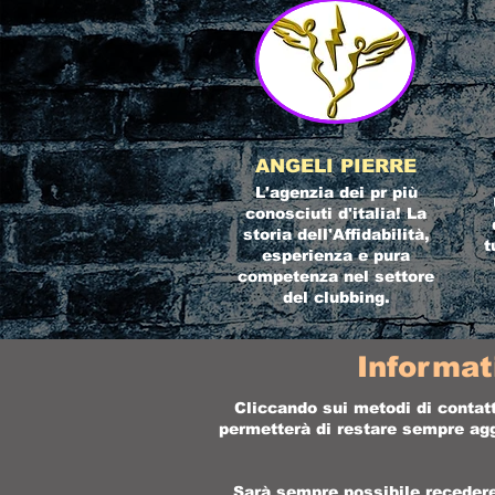
ANGELI PIERRE
L'agenzia dei pr più
conosciuti d'italia! La
storia dell'Affidabilità,
t
esperienza e pura
competenza nel settore
del clubbing.
Informat
Cliccando sui metodi di contatt
permetterà di restare sempre aggi
Sarà sempre possibile recedere 