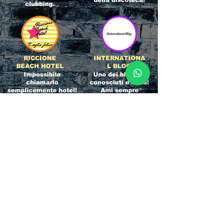
della discoteca!
clubbing.
RICCIONE
INTERNATIONA
BEACH HOTEL
L BLOG
Impossibile
Uno dei blog più
chiamarlo
conosciuti d'italia!
semplicemente hotel!
Ami sempre
Questa è pura
sapere tutto di
esperienza! Un luogo
tutti? Qui la tua
allegro, originale e
fame di scoop sarà
pieno di giovani!
soddisfatta!
Informativa sulla privacy e
Responsabilità fiscali
Cliccando sui metodi di contatto, il visitatore
del sito accetta di essere registrato in una
Newsletter su whatsapp che gli permetterà di
restare sempre aggiornato su tutti gli eventi
della zona, con rispetto delle normative vigenti
in base alla GDPR
(consulta la
privacy policy
e la
Cookie policy