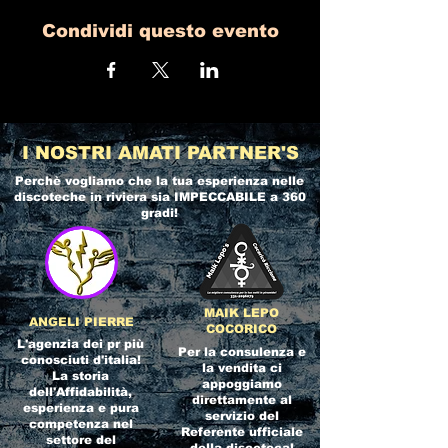
Condividi questo evento
I NOSTRI AMATI PARTNER'S
Perchè vogliamo che la tua esperienza nelle
discoteche in riviera
sia IMPECCABILE a 360
gradi!
MAIK LEPO
ANGELI PIERRE
COCORICO
L'agenzia dei pr più
Per la consulenza e
conosciuti d'italia!
la vendita ci
La storia
appoggiamo
dell'Affidabilità,
direttamente al
esperienza e pura
servizio del
competenza nel
Referente ufficiale
settore del