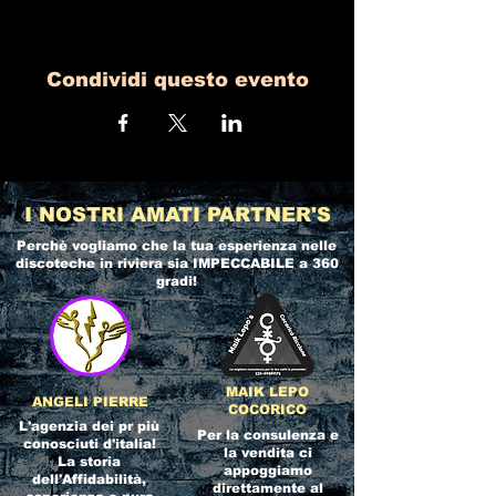
Condividi questo evento
I NOSTRI AMATI PARTNER'S
Perchè vogliamo che la tua esperienza nelle
discoteche in riviera
sia IMPECCABILE a 360
gradi!
MAIK LEPO
ANGELI PIERRE
COCORICO
L'agenzia dei pr più
Per la consulenza e
conosciuti d'italia!
la vendita ci
La storia
appoggiamo
dell'Affidabilità,
direttamente al