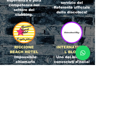
esperienza e pura
servizio del
competenza nel
Referente ufficiale
settore del
della discoteca!
clubbing.
RICCIONE
INTERNATIONA
BEACH HOTEL
L BLOG
Impossibile
Uno dei blog più
chiamarlo
conosciuti d'italia!
semplicemente hotel!
Ami sempre
Questa è pura
sapere tutto di
esperienza! Un luogo
tutti? Qui la tua
allegro, originale e
fame di scoop sarà
pieno di giovani!
soddisfatta!
Informativa sulla privacy e
Responsabilità fiscali
Cliccando sui metodi di contatto, il visitatore
del sito accetta di essere registrato in una
Newsletter su whatsapp che gli permetterà di
restare sempre aggiornato su tutti gli eventi