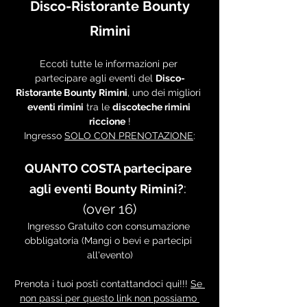
 Disco-Ristorante Bounty 
Rimini
Eccoti tutte le informazioni per 
partecipare agli eventi del 
Disco-
Ristorante Bounty Rimini
, uno dei migliori 
eventi rimini
 tra le 
discoteche rimini 
riccione
 !
Ingresso 
SOLO CON PRENOTAZIONE
:
QUANTO COSTA partecipare 
: 
agli eventi Bounty Rimini?
(over 16)
Ingresso Gratuito con consumazione 
obbligatoria (Mangi o bevi e partecipi 
all'evento)
Prenota i tuoi posti contattandoci qui!!! 
Se 
non passi per questo link non possiamo 