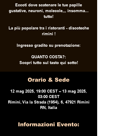
Eccoti dove scatenare le tue papille
gustative, neuroni, molecole,,, insomma...
tutto!
La più popolare tra i ristoranti - discoteche
rimini !
Ingresso gradito su prenotazione:
QUANTO COSTA?:
Scopri tutto sul tasto qui sotto!
Orario & Sede
12 mag 2025, 19:00 CEST – 13 mag 2025,
03:00 CEST
Rimini, Via la Strada (1954), 6, 47921 Rimini
RN, Italia
Informazioni Evento: