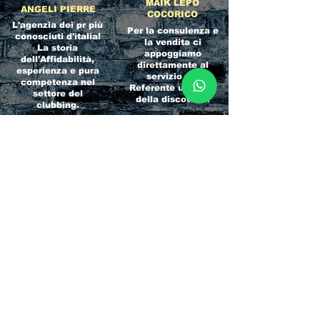
MAIK LEPO
ANGELI PIERRE
COCORICO
L'agenzia dei pr più
Per la consulenza e
conosciuti d'italia!
la vendita ci
La storia
appoggiamo
dell'Affidabilità,
direttamente al
esperienza e pura
servizio del
competenza nel
Referente ufficiale
settore del
della discoteca!
clubbing.
RICCIONE
INTERNATIONA
BEACH HOTEL
L BLOG
Impossibile
Uno dei blog più
chiamarlo
conosciuti d'italia!
semplicemente hotel!
Ami sempre
Questa è pura
sapere tutto di
esperienza! Un luogo
tutti? Qui la tua
allegro, originale e
fame di scoop sarà
pieno di giovani!
soddisfatta!
Informativa sulla privacy e