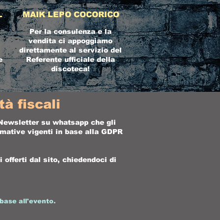
L
MAIK LEPO COCORICO
Per la consulenza e la
vendita ci appoggiamo
direttamente al servizio del
e
Referente ufficiale della
discoteca!
à fiscali
a Newsletter su whatsapp che gli
ormative vigenti in base alla GDPR
offerti dal sito, chiedendoci di
base all'evento.