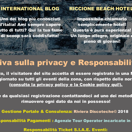
INTERNATIONAL BLOG
RICCIONE BEACH HOTE
Uno dei blog più conosciuti
Impossibile chiamarlo
d'italia! Ami sempre sapere
semplicemente hotel!
utto di tutti? Qui la tua fame
Questa è pura esperienza!
di scoop sarà soddisfatta!
Un luogo allegro, originale 
pieno di giovani!
iva sulla privacy e Responsabilit
o, il visitatore del sito accetta di essere registrato in un
ornato su tutti gli eventi della zona, con rispetto delle n
(consulta la
privacy policy
e la
Cookie policy
qui!).
da qualsiasi registrazione contattandoci ad uno dei metodi 
rimuovere ogni dato da noi in possesso!
Gestione Portale & Consulenza:
Riviera Discoteche©
2018
sponsabilità Pagamenti
:
Agenzie Tour Operator incaricate in 
Responsabilità Ticket S.I.A.E. Eventi: