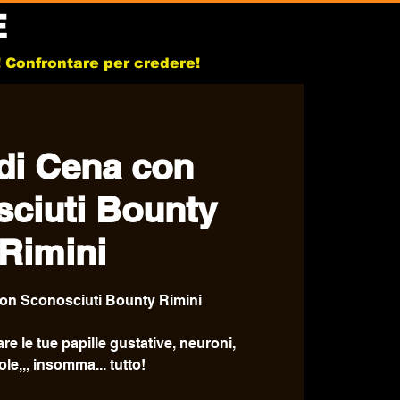
E
b! Confrontare per credere!
di Cena con
ciuti Bounty
Rimini
on Sconosciuti Bounty Rimini
e le tue papille gustative, neuroni,
le,,, insomma... tutto!