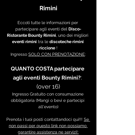
Rimini
Eccoti tutte le informazioni per 
partecipare agli eventi del 
Disco-
Ristorante Bounty Rimini
, uno dei migliori 
eventi rimini
 tra le 
discoteche rimini 
riccione
 !
Ingresso 
SOLO CON PRENOTAZIONE
:
QUANTO COSTA partecipare 
: 
agli eventi Bounty Rimini?
(over 16)
Ingresso Gratuito con consumazione 
obbligatoria (Mangi o bevi e partecipi 
all'evento)
Prenota i tuoi posti contattandoci qui!!! 
Se 
non passi per questo link non possiamo 
garantire assistenza ne servizi!: