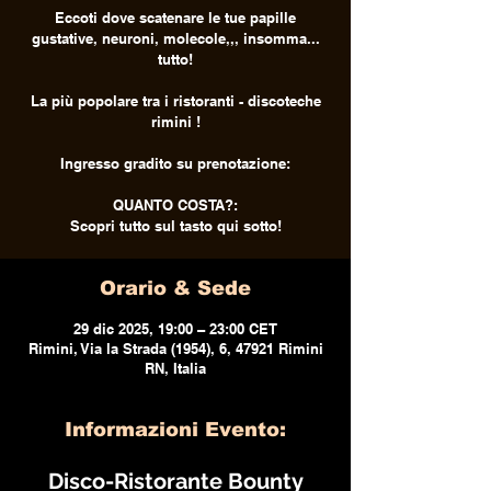
Eccoti dove scatenare le tue papille
gustative, neuroni, molecole,,, insomma...
tutto!
La più popolare tra i ristoranti - discoteche
rimini !
Ingresso gradito su prenotazione:
QUANTO COSTA?:
Scopri tutto sul tasto qui sotto!
Orario & Sede
29 dic 2025, 19:00 – 23:00 CET
Rimini, Via la Strada (1954), 6, 47921 Rimini
RN, Italia
Informazioni Evento:
 Disco-Ristorante Bounty 