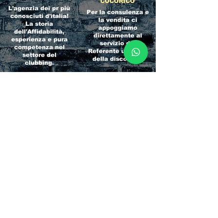
COCORICO
L'agenzia dei pr più
Per la consulenza e
conosciuti d'italia!
la vendita ci
La storia
appoggiamo
dell'Affidabilità,
direttamente al
esperienza e pura
servizio del
competenza nel
Referente ufficiale
settore del
della discoteca!
clubbing.
RICCIONE
INTERNATIONA
BEACH HOTEL
L BLOG
Impossibile
Uno dei blog più
chiamarlo
conosciuti d'italia!
semplicemente hotel!
Ami sempre
Questa è pura
sapere tutto di
esperienza! Un luogo
tutti? Qui la tua
allegro, originale e
fame di scoop sarà
pieno di giovani!
soddisfatta!
Informativa sulla privacy e
Responsabilità fiscali