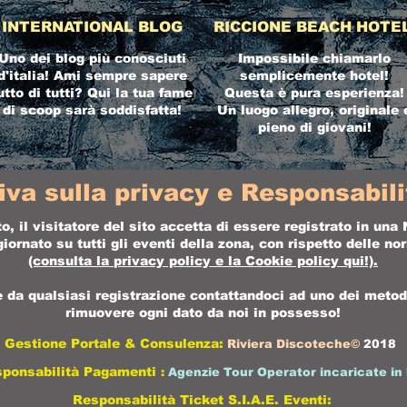
INTERNATIONAL BLOG
RICCIONE BEACH HOTE
Uno dei blog più conosciuti
Impossibile chiamarlo
d'italia! Ami sempre sapere
semplicemente hotel!
utto di tutti? Qui la tua fame
Questa è pura esperienza!
di scoop sarà soddisfatta!
Un luogo allegro, originale 
pieno di giovani!
iva sulla privacy e Responsabilit
o, il visitatore del sito accetta di essere registrato in un
ornato su tutti gli eventi della zona, con rispetto delle n
(consulta la
privacy policy
e la
Cookie policy
qui!).
da qualsiasi registrazione contattandoci ad uno dei metodi 
rimuovere ogni dato da noi in possesso!
Gestione Portale & Consulenza:
Riviera Discoteche©
2018
sponsabilità Pagamenti
:
Agenzie Tour Operator incaricate in 
Responsabilità Ticket S.I.A.E. Eventi: