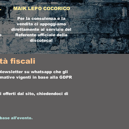
L
MAIK LEPO COCORICO
Per la consulenza e la
vendita ci appoggiamo
direttamente al servizio del
e
Referente ufficiale della
discoteca!
à fiscali
a Newsletter su whatsapp che gli
ormative vigenti in base alla GDPR
offerti dal sito, chiedendoci di
base all'evento.