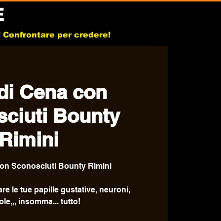
E
b! Confrontare per credere!
di Cena con
ciuti Bounty
Rimini
on Sconosciuti Bounty Rimini
e le tue papille gustative, neuroni,
le,,, insomma... tutto!