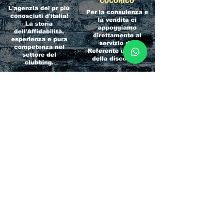
COCORICO
L'agenzia dei pr più
Per la consulenza e
conosciuti d'italia!
la vendita ci
La storia
appoggiamo
dell'Affidabilità,
direttamente al
esperienza e pura
servizio del
competenza nel
Referente ufficiale
settore del
della discoteca!
clubbing.
RICCIONE
INTERNATIONA
BEACH HOTEL
L BLOG
Impossibile
Uno dei blog più
chiamarlo
conosciuti d'italia!
semplicemente hotel!
Ami sempre
Questa è pura
sapere tutto di
esperienza! Un luogo
tutti? Qui la tua
allegro, originale e
fame di scoop sarà
pieno di giovani!
soddisfatta!
Informativa sulla privacy e
Responsabilità fiscali