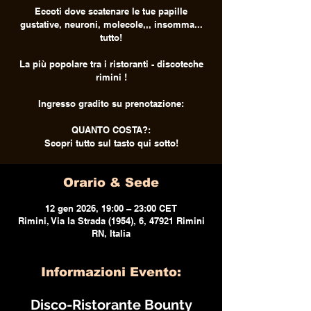
Eccoti dove scatenare le tue papille
gustative, neuroni, molecole,,, insomma...
tutto!
La più popolare tra i ristoranti - discoteche
rimini !
Ingresso gradito su prenotazione:
QUANTO COSTA?:
Scopri tutto sul tasto qui sotto!
Orario & Sede
12 gen 2026, 19:00 – 23:00 CET
Rimini, Via la Strada (1954), 6, 47921 Rimini
RN, Italia
Informazioni Evento:
 Disco-Ristorante Bounty 