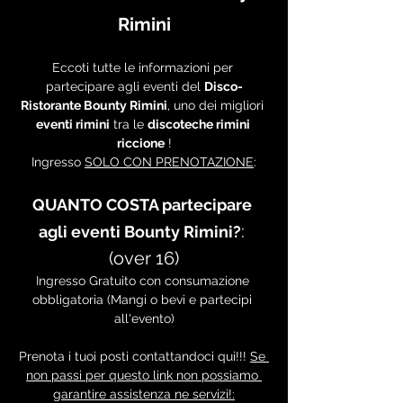
Rimini
Eccoti tutte le informazioni per 
partecipare agli eventi del 
Disco-
Ristorante Bounty Rimini
, uno dei migliori 
eventi rimini
 tra le 
discoteche rimini 
riccione
 !
Ingresso 
SOLO CON PRENOTAZIONE
:
QUANTO COSTA partecipare 
: 
agli eventi Bounty Rimini?
(over 16)
Ingresso Gratuito con consumazione 
obbligatoria (Mangi o bevi e partecipi 
all'evento)
Prenota i tuoi posti contattandoci qui!!! 
Se 
non passi per questo link non possiamo 
garantire assistenza ne servizi!: