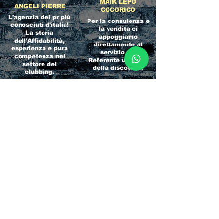
MAIK LEPO
ANGELI PIERRE
COCORICO
L'agenzia dei pr più
Per la consulenza e
conosciuti d'italia!
la vendita ci
La storia
appoggiamo
dell'Affidabilità,
direttamente al
esperienza e pura
servizio del
competenza nel
Referente ufficiale
settore del
della discoteca!
clubbing.
RICCIONE
INTERNATIONA
BEACH HOTEL
L BLOG
Impossibile
Uno dei blog più
chiamarlo
conosciuti d'italia!
semplicemente hotel!
Ami sempre
Questa è pura
sapere tutto di
esperienza! Un luogo
tutti? Qui la tua
allegro, originale e
fame di scoop sarà
pieno di giovani!
soddisfatta!
Informativa sulla privacy e