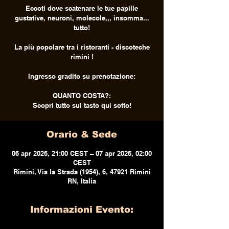
Eccoti dove scatenare le tue papille
gustative, neuroni, molecole,,, insomma...
tutto!
La più popolare tra i ristoranti - discoteche
rimini !
Ingresso gradito su prenotazione:
QUANTO COSTA?:
Scopri tutto sul tasto qui sotto!
Orario & Sede
06 apr 2026, 21:00 CEST – 07 apr 2026, 02:00
CEST
Rimini, Via la Strada (1954), 6, 47921 Rimini
RN, Italia
Informazioni Evento: