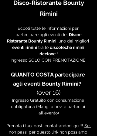
 Disco-Ristorante Bounty 
Rimini
Eccoti tutte le informazioni per 
partecipare agli eventi del 
Disco-
Ristorante Bounty Rimini
, uno dei migliori 
eventi rimini
 tra le 
discoteche rimini 
riccione
 !
Ingresso 
SOLO CON PRENOTAZIONE
:
QUANTO COSTA partecipare 
: 
agli eventi Bounty Rimini?
(over 16)
Ingresso Gratuito con consumazione 
obbligatoria (Mangi o bevi e partecipi 
all'evento)
Prenota i tuoi posti contattandoci qui!!! 
Se 
non passi per questo link non possiamo 