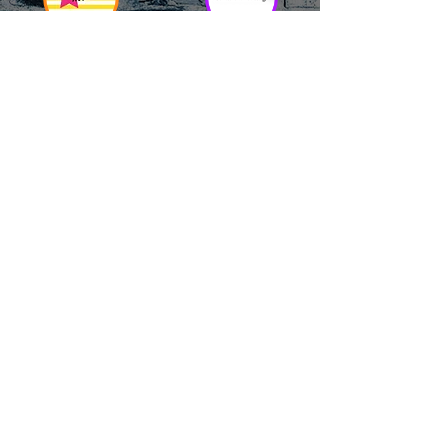
RICCIONE
INTERNATIONA
BEACH HOTEL
L BLOG
Impossibile
Uno dei blog più
chiamarlo
conosciuti d'italia!
semplicemente hotel!
Ami sempre
Questa è pura
sapere tutto di
esperienza! Un luogo
tutti? Qui la tua
allegro, originale e
fame di scoop sarà
pieno di giovani!
soddisfatta!
Informativa sulla privacy e
Responsabilità fiscali
Cliccando sui metodi di contatto, il visitatore
del sito accetta di essere registrato in una
Newsletter su whatsapp che gli permetterà di
restare sempre aggiornato su tutti gli eventi
della zona, con rispetto delle normative vigenti
in base alla GDPR
(consulta la
privacy policy
e la
Cookie policy
qui!).
Sarà sempre possibile recedere da qualsiasi
registrazione contattandoci ad uno dei metodi