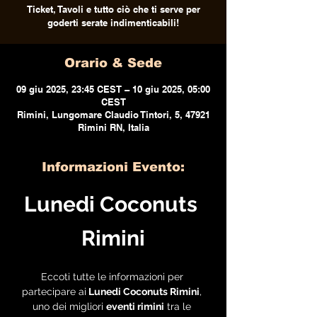
Ticket, Tavoli e tutto ciò che ti serve per
goderti serate indimenticabili!
Orario & Sede
09 giu 2025, 23:45 CEST – 10 giu 2025, 05:00
CEST
Rimini, Lungomare Claudio Tintori, 5, 47921
Rimini RN, Italia
Informazioni Evento:
Lunedi Coconuts 
Rimini
Eccoti tutte le informazioni per 
partecipare ai
 Lunedi Coconuts Rimini
, 
uno dei migliori 
eventi rimini
 tra le 