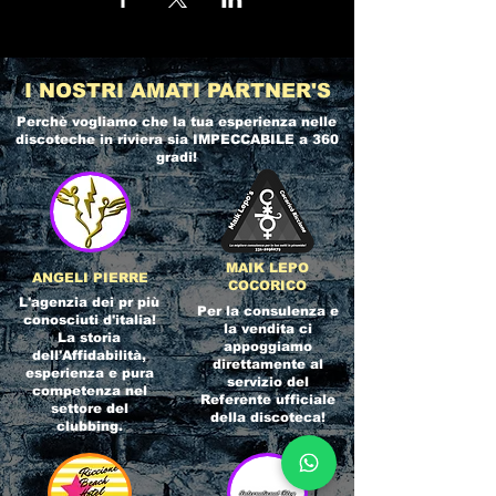
I NOSTRI AMATI PARTNER'S
Perchè vogliamo che la tua esperienza nelle
discoteche in riviera
sia IMPECCABILE a 360
gradi!
MAIK LEPO
ANGELI PIERRE
COCORICO
L'agenzia dei pr più
Per la consulenza e
conosciuti d'italia!
la vendita ci
La storia
appoggiamo
dell'Affidabilità,
direttamente al
esperienza e pura
servizio del
competenza nel
Referente ufficiale
settore del
della discoteca!
clubbing.