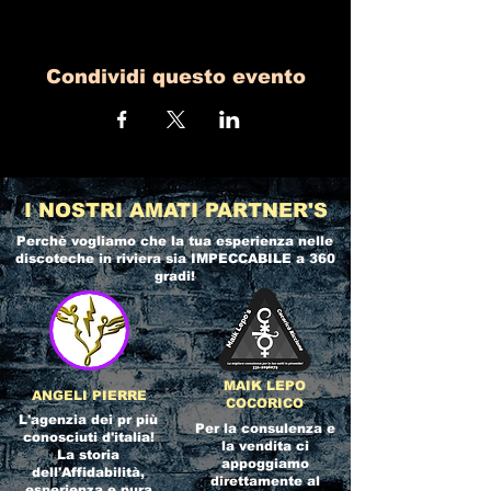
Condividi questo evento
I NOSTRI AMATI PARTNER'S
Perchè vogliamo che la tua esperienza nelle
discoteche in riviera
sia IMPECCABILE a 360
gradi!
MAIK LEPO
ANGELI PIERRE
COCORICO
L'agenzia dei pr più
Per la consulenza e
conosciuti d'italia!
la vendita ci
La storia
appoggiamo
dell'Affidabilità,
direttamente al
esperienza e pura