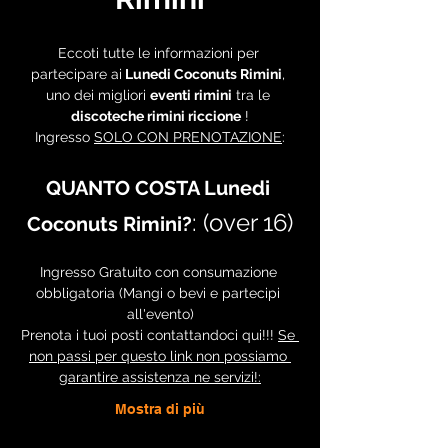
Eccoti tutte le informazioni per 
partecipare ai
 Lunedi Coconuts Rimini
, 
uno dei migliori 
eventi rimini
 tra le 
discoteche rimini riccione
 !
Ingresso 
SOLO CON PRENOTAZIONE
:
QUANTO COSTA Lunedi 
: (over 16)
Coconuts Rimini?
Ingresso Gratuito con consumazione 
obbligatoria (Mangi o bevi e partecipi 
all'evento)
Prenota i tuoi posti contattandoci qui!!! 
Se 
non passi per questo link non possiamo 
garantire assistenza ne servizi!:
Mostra di più