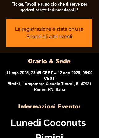
Ticket, Tavoli e tutto ciò che ti serve per
goderti serate indimenticabili!
La registrazione è stata chiusa
Scopri gli altri eventi
Orario & Sede
11 ago 2025, 23:45 CEST – 12 ago 2025, 05:00
CEST
Rimini, Lungomare Claudio Tintori, 5, 47921
Rimini RN, Italia
Informazioni Evento:
Lunedi Coconuts 
Rimini