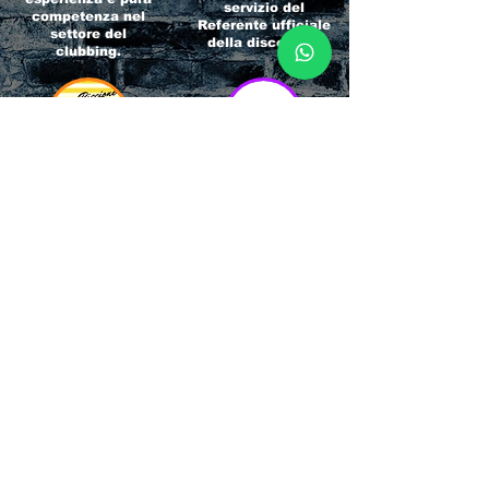
servizio del
competenza nel
Referente ufficiale
settore del
della discoteca!
clubbing.
RICCIONE
INTERNATIONA
BEACH HOTEL
L BLOG
Impossibile
Uno dei blog più
chiamarlo
conosciuti d'italia!
semplicemente hotel!
Ami sempre
Questa è pura
sapere tutto di
esperienza! Un luogo
tutti? Qui la tua
allegro, originale e
fame di scoop sarà
pieno di giovani!
soddisfatta!
Informativa sulla privacy e
Responsabilità fiscali
Cliccando sui metodi di contatto, il visitatore
del sito accetta di essere registrato in una
Newsletter su whatsapp che gli permetterà di
restare sempre aggiornato su tutti gli eventi