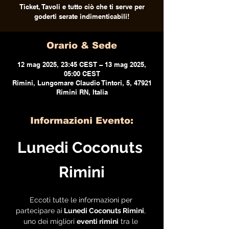
Ticket, Tavoli e tutto ciò che ti serve per
goderti serate indimenticabili!
Orario & Sede
12 mag 2025, 23:45 CEST – 13 mag 2025,
05:00 CEST
Rimini, Lungomare Claudio Tintori, 5, 47921
Rimini RN, Italia
Informazioni Evento:
Lunedi Coconuts 
Rimini
Eccoti tutte le informazioni per 
partecipare ai
 Lunedi Coconuts Rimini
, 
uno dei migliori 
eventi rimini
 tra le 