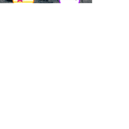
RICCIONE
INTERNATIONA
BEACH HOTEL
L BLOG
Impossibile
Uno dei blog più
chiamarlo
conosciuti d'italia!
semplicemente hotel!
Ami sempre
Questa è pura
sapere tutto di
esperienza! Un luogo
tutti? Qui la tua
allegro, originale e
fame di scoop sarà
pieno di giovani!
soddisfatta!
Informativa sulla privacy e
Responsabilità fiscali
Cliccando sui metodi di contatto, il visitatore
del sito accetta di essere registrato in una
Newsletter su whatsapp che gli permetterà di
restare sempre aggiornato su tutti gli eventi
della zona, con rispetto delle normative vigenti
in base alla GDPR
(consulta la
privacy policy
e la
Cookie policy
qui!).
Sarà sempre possibile recedere da qualsiasi
registrazione contattandoci ad uno dei metodi