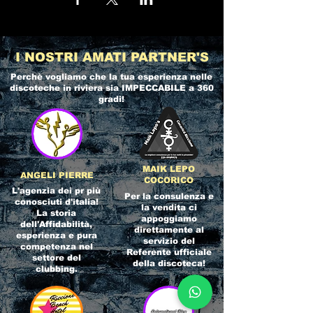
I NOSTRI AMATI PARTNER'S
Perchè vogliamo che la tua esperienza nelle
discoteche in riviera
sia IMPECCABILE a 360
gradi!
MAIK LEPO
ANGELI PIERRE
COCORICO
L'agenzia dei pr più
Per la consulenza e
conosciuti d'italia!
la vendita ci
La storia
appoggiamo
dell'Affidabilità,
direttamente al
esperienza e pura
servizio del
competenza nel
Referente ufficiale
settore del
della discoteca!
clubbing.