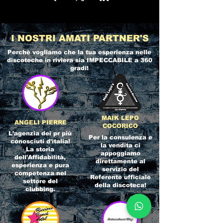
I NOSTRI AMATI PARTNER'S
Perchè vogliamo che la tua esperienza nelle
discoteche in riviera
sia IMPECCABILE a 360
gradi!
MAIK LEPO
ANGELI PIERRE
COCORICO
L'agenzia dei pr più
Per la consulenza e
conosciuti d'italia!
la vendita ci
La storia
appoggiamo
dell'Affidabilità,
direttamente al
esperienza e pura
servizio del
competenza nel
Referente ufficiale
settore del
della discoteca!
clubbing.