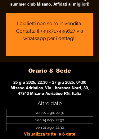
summer club Misano. Affidati ai migliori!
I biglietti non sono in vendita.
Contatta il +393713435627 via
whatsapp per i dettagli.
.
Orario & Sede
26 giu 2026, 22:30 – 27 giu 2026, 04:00
Misano Adriatico, Via Litoranea Nord, 30,
47843 Misano Adriatico RN, Italia
Altre date
ven 07 ago, 22:30
ven 14 ago, 22:30
ven 21 ago, 22:30
Visualizza tutte le 6 date