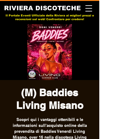
RIVIERA DISCOTECHE
Il Portale Eventi Ufficiale della Riviera ai migliori prezzi e
recensioni sul web! Confrontare per credere!
(M) Baddies
Living Misano
Scopri qui i vantaggi ottenibili e le
informazioni sull'acquisto online della
prevendita di Baddies Venerdi Living
Misano, over 16 nella discoteca Living