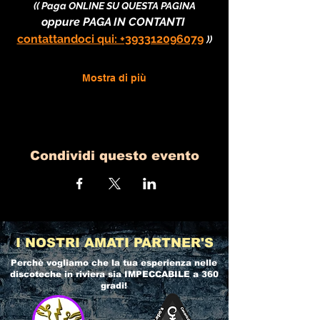
(( Paga ONLINE SU QUESTA PAGINA
oppure PAGA IN CONTANTI 
contattandoci qui: +393312096079
))
Mostra di più
Condividi questo evento
I NOSTRI AMATI PARTNER'S
Perchè vogliamo che la tua esperienza nelle
discoteche in riviera
sia IMPECCABILE a 360
gradi!