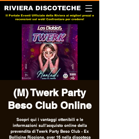
RIVIERA DISCOTECHE
Il Portale Eventi Ufficiale della Riviera ai migliori prezzi e
recensioni sul web! Confrontare per credere!
(M) Twerk Party
Beso Club Online
Scopri qui i vantaggi ottenibili e le
informazioni sull'acquisto online della
prevendita di Twerk Party Beso Club - Ex
Bollicine Riccione, over 16 nella discoteca