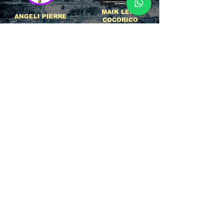
MAIK LEPO
ANGELI PIERRE
COCORICO
L'agenzia dei pr più
Per la consulenza e
conosciuti d'italia!
la vendita ci
La storia
appoggiamo
dell'Affidabilità,
direttamente al
esperienza e pura
servizio del
competenza nel
Referente ufficiale
settore del
della discoteca!
clubbing.
RICCIONE
INTERNATIONA
BEACH HOTEL
L BLOG
Impossibile
Uno dei blog più
chiamarlo
conosciuti d'italia!
semplicemente hotel!
Ami sempre
Questa è pura
sapere tutto di
esperienza! Un luogo
tutti? Qui la tua
allegro, originale e
fame di scoop sarà
pieno di giovani!
soddisfatta!