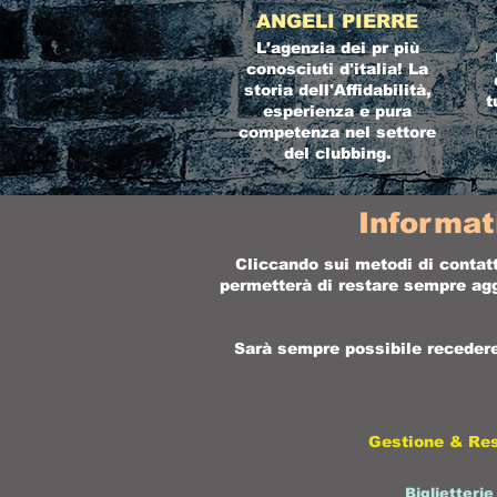
ANGELI PIERRE
L'agenzia dei pr più
conosciuti d'italia! La
storia dell'Affidabilità,
t
esperienza e pura
competenza nel settore
del clubbing.
Informat
Cliccando sui metodi di contatt
permetterà di restare sempre aggi
Sarà sempre possibile recedere 
Gestione & Re
Biglietterie