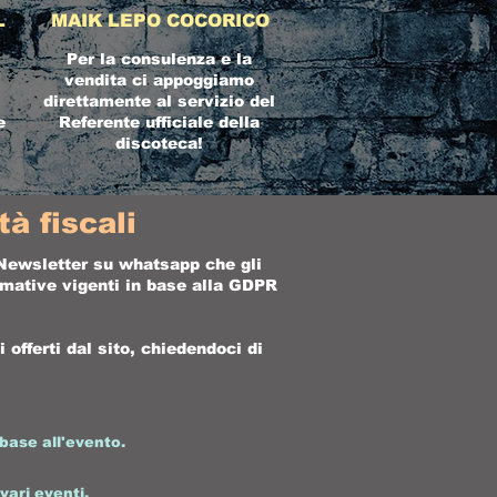
L
MAIK LEPO COCORICO
Per la consulenza e la
vendita ci appoggiamo
direttamente al servizio del
e
Referente ufficiale della
discoteca!
à fiscali
a Newsletter su whatsapp che gli
ormative vigenti in base alla GDPR
offerti dal sito, chiedendoci di
base all'evento.
 vari eventi.