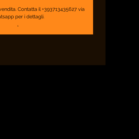
n vendita. Contatta il +393713435627 via
tsapp per i dettagli.
.