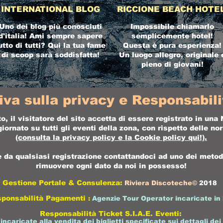
INTERNATIONAL BLOG
RICCIONE BEACH HOTE
Uno dei blog più conosciuti
Impossibile chiamarlo
d'italia! Ami sempre sapere
semplicemente hotel!
utto di tutti? Qui la tua fame
Questa è pura esperienza!
di scoop sarà soddisfatta!
Un luogo allegro, originale 
pieno di giovani!
iva sulla privacy e Responsabilit
o, il visitatore del sito accetta di essere registrato in un
ornato su tutti gli eventi della zona, con rispetto delle n
(consulta la
privacy policy
e la
Cookie policy
qui!).
da qualsiasi registrazione contattandoci ad uno dei metodi 
rimuovere ogni dato da noi in possesso!
Gestione Portale & Consulenza:
Riviera Discoteche©
2018
sponsabilità Pagamenti
:
Agenzie Tour Operator incaricate in 
Responsabilità Ticket S.I.A.E. Eventi:
 incaricate alla vendita dei biglietti specificate sui dettagli dei