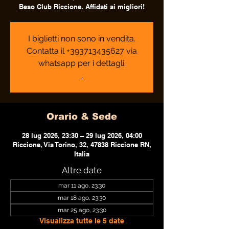
Beso Club Riccione. Affidati ai migliori!
I biglietti non sono in vendita.
Contatta il +393713435627 via
whatsapp per i dettagli.
.
Orario & Sede
28 lug 2026, 23:30 – 29 lug 2026, 04:00
Riccione, Via Torino, 32, 47838 Riccione RN,
Italia
Altre date
mar 11 ago, 23:30
mar 18 ago, 23:30
mar 25 ago, 23:30
Visualizza tutte le 5 date