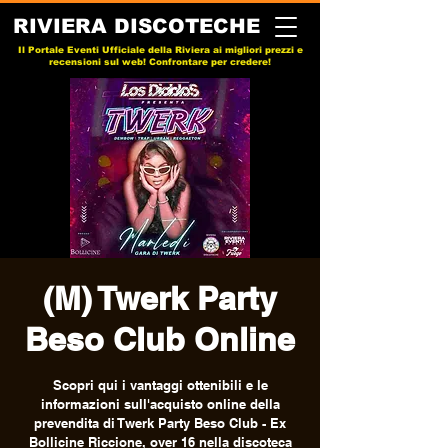
RIVIERA DISCOTECHE
Il Portale Eventi Ufficiale della Riviera ai migliori prezzi e
recensioni sul web! Confrontare per credere!
(M) Twerk Party
Beso Club Online
Scopri qui i vantaggi ottenibili e le
informazioni sull'acquisto online della
prevendita di Twerk Party Beso Club - Ex
Bollicine Riccione, over 16 nella discoteca