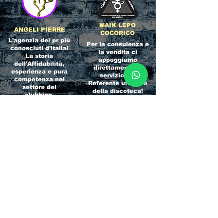
MAIK LEPO
ANGELI PIERRE
COCORICO
L'agenzia dei pr più
Per la consulenza e
conosciuti d'italia!
la vendita ci
La storia
appoggiamo
dell'Affidabilità,
direttamente al
esperienza e pura
servizio del
competenza nel
Referente ufficiale
settore del
della discoteca!
clubbing.
RICCIONE
INTERNATIONA
BEACH HOTEL
L BLOG
Impossibile
Uno dei blog più
chiamarlo
conosciuti d'italia!
semplicemente hotel!
Ami sempre
Questa è pura
sapere tutto di
esperienza! Un luogo
tutti? Qui la tua
allegro, originale e
fame di scoop sarà
pieno di giovani!
soddisfatta!