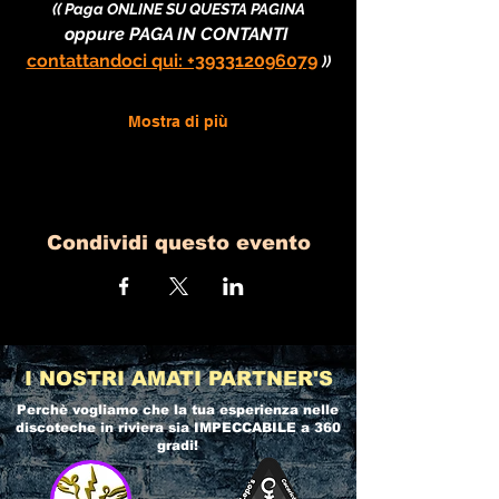
(( Paga ONLINE SU QUESTA PAGINA
oppure PAGA IN CONTANTI 
contattandoci qui: +393312096079
))
Mostra di più
Condividi questo evento
I NOSTRI AMATI PARTNER'S
Perchè vogliamo che la tua esperienza nelle
discoteche in riviera
sia IMPECCABILE a 360
gradi!