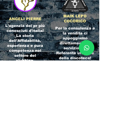
MAIK LEPO
ANGELI PIERRE
COCORICO
L'agenzia dei pr più
Per la consulenza e
conosciuti d'italia!
la vendita ci
La storia
appoggiamo
dell'Affidabilità,
direttamente al
esperienza e pura
servizio del
competenza nel
Referente ufficiale
settore del
della discoteca!
clubbing.
RICCIONE
INTERNATIONA
BEACH HOTEL
L BLOG
Impossibile
Uno dei blog più
chiamarlo
conosciuti d'italia!
semplicemente hotel!
Ami sempre
Questa è pura
sapere tutto di
esperienza! Un luogo
tutti? Qui la tua
allegro, originale e
fame di scoop sarà
pieno di giovani!
soddisfatta!