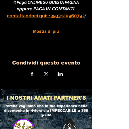
(( Paga ONLINE SU QUESTA PAGINA
oppure PAGA IN CONTANTI 
contattandoci qui: +393312096079
))
Mostra di più
Condividi questo evento
I NOSTRI AMATI PARTNER'S
Perchè vogliamo che la tua esperienza nelle
discoteche in riviera
sia IMPECCABILE a 360
gradi!