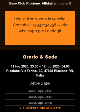
Beso Club Riccione. Affidati ai migliori!
I biglietti non sono in vendita.
Contatta il +393713435627 via
whatsapp per i dettagli.
.
Orario & Sede
11 lug 2026, 23:30 – 12 lug 2026, 04:00
Riccione, Via Torino, 32, 47838 Riccione RN,
Italia
Altre date
sab 15 ago, 23:30
sab 22 ago, 23:30
sab 29 ago, 23:30
Visualizza tutte le 5 date