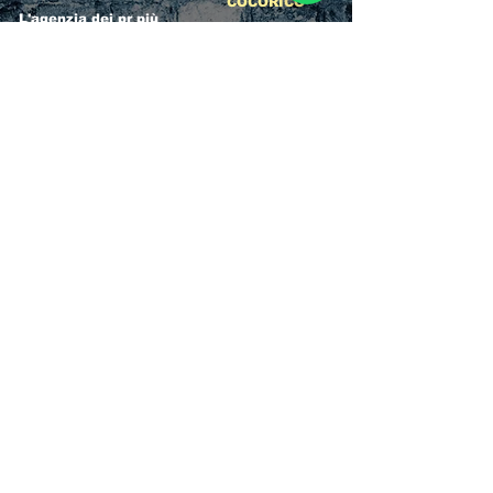
COCORICO
L'agenzia dei pr più
Per la consulenza e
conosciuti d'italia!
la vendita ci
La storia
appoggiamo
dell'Affidabilità,
direttamente al
esperienza e pura
servizio del
competenza nel
Referente ufficiale
settore del
della discoteca!
clubbing.
RICCIONE
INTERNATIONA
BEACH HOTEL
L BLOG
Impossibile
Uno dei blog più
chiamarlo
conosciuti d'italia!
semplicemente hotel!
Ami sempre
Questa è pura
sapere tutto di
esperienza! Un luogo
tutti? Qui la tua
allegro, originale e
fame di scoop sarà
pieno di giovani!
soddisfatta!
Informativa sulla privacy e
Responsabilità fiscali