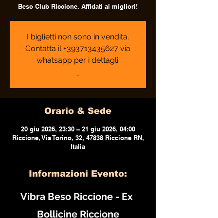
Beso Club Riccione. Affidati ai migliori!
I biglietti non sono in vendita.
Contatta il +393713435627 via
whatsapp per i dettagli.
.
Orario & Sede
20 giu 2026, 23:30 – 21 giu 2026, 04:00
Riccione, Via Torino, 32, 47838 Riccione RN,
Italia
Informazioni Evento:
Vibra Beso Riccione - Ex 
Bollicine Riccione