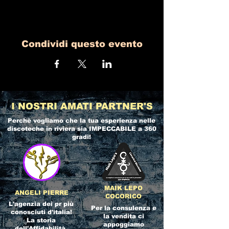
Condividi questo evento
I NOSTRI AMATI PARTNER'S
Perchè vogliamo che la tua esperienza nelle
discoteche in riviera
sia IMPECCABILE a 360
gradi!
MAIK LEPO
ANGELI PIERRE
COCORICO
L'agenzia dei pr più
Per la consulenza e
conosciuti d'italia!
la vendita ci
La storia
appoggiamo
dell'Affidabilità,