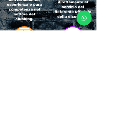
direttamente al
esperienza e pura
servizio del
competenza nel
Referente ufficiale
settore del
della discoteca!
clubbing.
RICCIONE
INTERNATIONA
BEACH HOTEL
L BLOG
Impossibile
Uno dei blog più
chiamarlo
conosciuti d'italia!
semplicemente hotel!
Ami sempre
Questa è pura
sapere tutto di
esperienza! Un luogo
tutti? Qui la tua
allegro, originale e
fame di scoop sarà
pieno di giovani!
soddisfatta!
Informativa sulla privacy e
Responsabilità fiscali
Cliccando sui metodi di contatto, il visitatore
del sito accetta di essere registrato in una
Newsletter su whatsapp che gli permetterà di