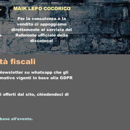
L
MAIK LEPO COCORICO
Per la consulenza e la
vendita ci appoggiamo
direttamente al servizio del
e
Referente ufficiale della
discoteca!
à fiscali
a Newsletter su whatsapp che gli
ormative vigenti in base alla GDPR
offerti dal sito, chiedendoci di
base all'evento.