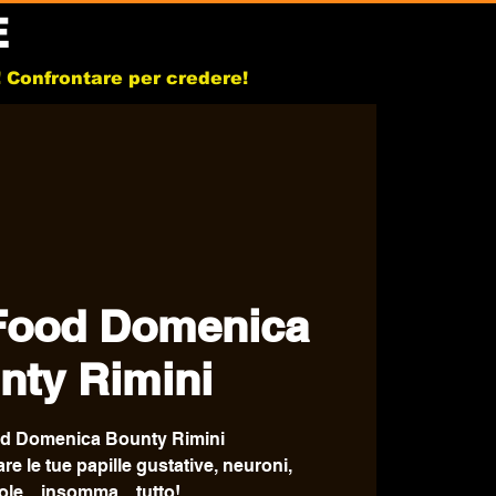
E
b! Confrontare per credere!
Food Domenica
nty Rimini
d Domenica Bounty Rimini
e le tue papille gustative, neuroni,
le,,, insomma... tutto!