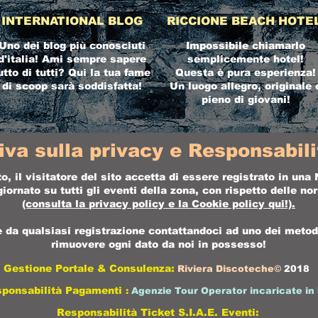
INTERNATIONAL BLOG
RICCIONE BEACH HOTE
Uno dei blog più conosciuti
Impossibile chiamarlo
d'italia! Ami sempre sapere
semplicemente hotel!
utto di tutti? Qui la tua fame
Questa è pura esperienza!
di scoop sarà soddisfatta!
Un luogo allegro, originale 
pieno di giovani!
iva sulla privacy e Responsabilit
o, il visitatore del sito accetta di essere registrato in un
ornato su tutti gli eventi della zona, con rispetto delle n
(consulta la
privacy policy
e la
Cookie policy
qui!).
da qualsiasi registrazione contattandoci ad uno dei metodi 
rimuovere ogni dato da noi in possesso!
Gestione Portale & Consulenza:
Riviera Discoteche©
2018
sponsabilità Pagamenti
:
Agenzie Tour Operator incaricate in 
Responsabilità Ticket S.I.A.E. Eventi: