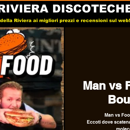
RIVIERA DISCOTECH
e della Riviera ai migliori prezzi e recensioni sul we
Man vs 
Bou
Man vs Foo
Eccoti dove scatenar
moleco