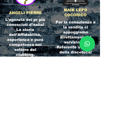
MAIK LEPO
ANGELI PIERRE
COCORICO
L'agenzia dei pr più
Per la consulenza e
conosciuti d'italia!
la vendita ci
La storia
appoggiamo
dell'Affidabilità,
direttamente al
esperienza e pura
servizio del
competenza nel
Referente ufficiale
settore del
della discoteca!
clubbing.
RICCIONE
INTERNATIONA
BEACH HOTEL
L BLOG
Impossibile
Uno dei blog più
chiamarlo
conosciuti d'italia!
semplicemente hotel!
Ami sempre
Questa è pura
sapere tutto di
esperienza! Un luogo
tutti? Qui la tua
allegro, originale e
fame di scoop sarà
pieno di giovani!
soddisfatta!