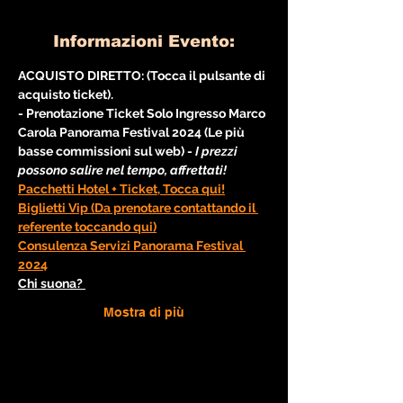
Informazioni Evento:
ACQUISTO DIRETTO: (Tocca il pulsante di 
acquisto ticket).
- Prenotazione Ticket Solo Ingresso Marco 
Carola Panorama Festival 2024 (Le più 
basse commissioni sul web) - 
I prezzi 
possono salire nel tempo, affrettati!
Pacchetti Hotel + Ticket, Tocca qui!
Biglietti Vip (Da prenotare contattando il 
referente toccando qui)
Consulenza Servizi Panorama Festival 
2024
Chi suona? 
Mostra di più