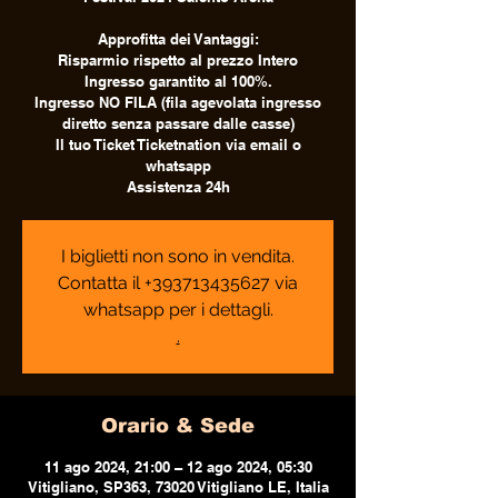
Approfitta dei Vantaggi:
Risparmio rispetto al prezzo Intero
Ingresso garantito al 100%.
Ingresso NO FILA (fila agevolata ingresso
diretto senza passare dalle casse)
Il tuo Ticket Ticketnation via email o
whatsapp
Assistenza 24h
I biglietti non sono in vendita.
Contatta il +393713435627 via
whatsapp per i dettagli.
.
Orario & Sede
11 ago 2024, 21:00 – 12 ago 2024, 05:30
Vitigliano, SP363, 73020 Vitigliano LE, Italia