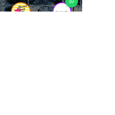
RICCIONE
INTERNATIONA
BEACH HOTEL
L BLOG
Impossibile
Uno dei blog più
chiamarlo
conosciuti d'italia!
semplicemente hotel!
Ami sempre
Questa è pura
sapere tutto di
esperienza! Un luogo
tutti? Qui la tua
allegro, originale e
fame di scoop sarà
pieno di giovani!
soddisfatta!
Informativa sulla privacy e
Responsabilità fiscali
Cliccando sui metodi di contatto, il visitatore
del sito accetta di essere registrato in una
Newsletter su whatsapp che gli permetterà di
restare sempre aggiornato su tutti gli eventi
della zona, con rispetto delle normative vigenti
in base alla GDPR
(consulta la
privacy policy
e la
Cookie policy
qui!).