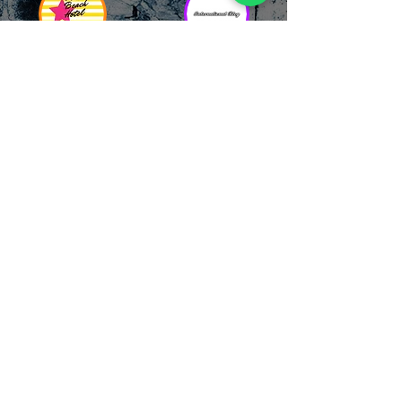
RICCIONE
INTERNATIONA
BEACH HOTEL
L BLOG
Impossibile
Uno dei blog più
chiamarlo
conosciuti d'italia!
semplicemente hotel!
Ami sempre
Questa è pura
sapere tutto di
esperienza! Un luogo
tutti? Qui la tua
allegro, originale e
fame di scoop sarà
pieno di giovani!
soddisfatta!
Informativa sulla privacy e
Responsabilità fiscali
Cliccando sui metodi di contatto, il visitatore
del sito accetta di essere registrato in una
Newsletter su whatsapp che gli permetterà di
restare sempre aggiornato su tutti gli eventi
della zona, con rispetto delle normative vigenti
in base alla GDPR
(consulta la
privacy policy
e la
Cookie policy
qui!).
Sarà sempre possibile recedere da qualsiasi