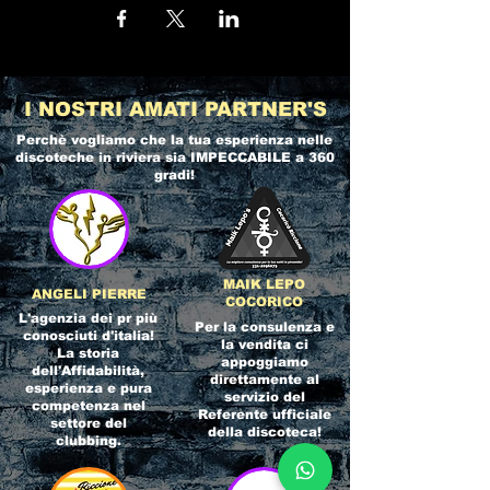
I NOSTRI AMATI PARTNER'S
Perchè vogliamo che la tua esperienza nelle
discoteche in riviera
sia IMPECCABILE a 360
gradi!
MAIK LEPO
ANGELI PIERRE
COCORICO
L'agenzia dei pr più
Per la consulenza e
conosciuti d'italia!
la vendita ci
La storia
appoggiamo
dell'Affidabilità,
direttamente al
esperienza e pura
servizio del
competenza nel
Referente ufficiale
settore del
della discoteca!
clubbing.