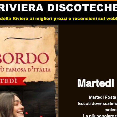
RIVIERA DISCOTECH
e della Riviera ai migliori prezzi e recensioni sul we
Martedi
Martedi Posta
Eccoti dove scatenar
moleco
La più popolare tr