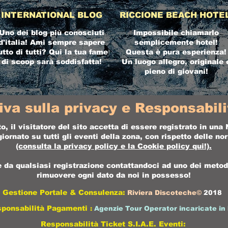
INTERNATIONAL BLOG
RICCIONE BEACH HOTE
Uno dei blog più conosciuti
Impossibile chiamarlo
d'italia! Ami sempre sapere
semplicemente hotel!
utto di tutti? Qui la tua fame
Questa è pura esperienza!
di scoop sarà soddisfatta!
Un luogo allegro, originale 
pieno di giovani!
iva sulla privacy e Responsabilit
o, il visitatore del sito accetta di essere registrato in un
ornato su tutti gli eventi della zona, con rispetto delle n
(consulta la
privacy policy
e la
Cookie policy
qui!).
da qualsiasi registrazione contattandoci ad uno dei metodi 
rimuovere ogni dato da noi in possesso!
Gestione Portale & Consulenza:
Riviera Discoteche©
2018
sponsabilità Pagamenti
:
Agenzie Tour Operator incaricate in 
Responsabilità Ticket S.I.A.E. Eventi: