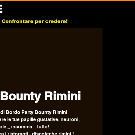
E
b! Confrontare per credere!
 Bounty Rimini
 di Bordo Party Bounty Rimini
e le tue papille gustative, neuroni,
le,,, insomma... tutto!
a i ristoranti - discoteche rimini !