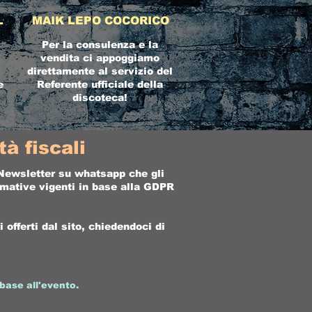
L
MAIK LEPO COCORICO
Per la consulenza e la
vendita ci appoggiamo
direttamente al servizio del
e
Referente ufficiale della
discoteca!
à fiscali
a Newsletter su whatsapp che gli
ormative vigenti in base alla GDPR
offerti dal sito, chiedendoci di
base all'evento.