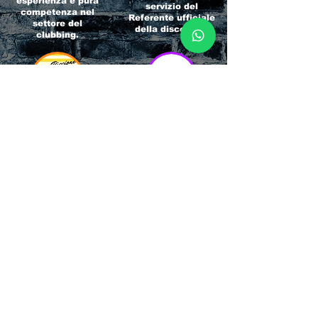
esperienza e pura
servizio del
competenza nel
Referente ufficiale
settore del
della discoteca!
clubbing.
RICCIONE
INTERNATIONA
BEACH HOTEL
L BLOG
Impossibile
Uno dei blog più
chiamarlo
conosciuti d'italia!
semplicemente hotel!
Ami sempre
Questa è pura
sapere tutto di
esperienza! Un luogo
tutti? Qui la tua
allegro, originale e
fame di scoop sarà
pieno di giovani!
soddisfatta!
Informativa sulla privacy e
Responsabilità fiscali
Cliccando sui metodi di contatto, il visitatore
del sito accetta di essere registrato in una
Newsletter su whatsapp che gli permetterà di
restare sempre aggiornato su tutti gli eventi