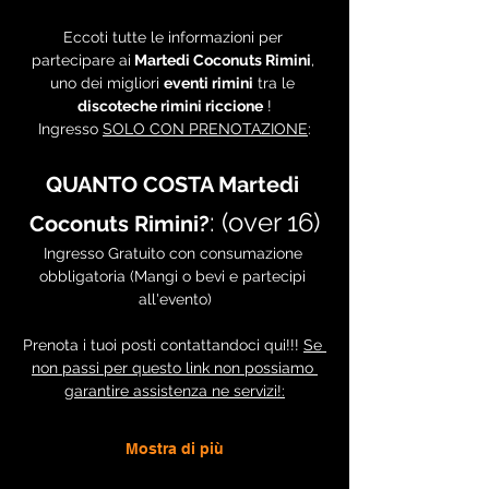
Eccoti tutte le informazioni per 
partecipare ai
 Martedi Coconuts Rimini
, 
uno dei migliori 
eventi rimini
 tra le 
discoteche rimini riccione
 !
Ingresso 
SOLO CON PRENOTAZIONE
:
QUANTO COSTA Martedi 
: (over 16)
Coconuts Rimini?
Ingresso Gratuito con consumazione 
obbligatoria (Mangi o bevi e partecipi 
all'evento)
Prenota i tuoi posti contattandoci qui!!! 
Se 
non passi per questo link non possiamo 
garantire assistenza ne servizi!:
Mostra di più