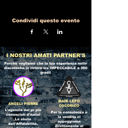
Condividi questo evento
I NOSTRI AMATI PARTNER'S
Perchè vogliamo che la tua esperienza nelle
discoteche in riviera
sia IMPECCABILE a 360
gradi!
MAIK LEPO
ANGELI PIERRE
COCORICO
L'agenzia dei pr più
Per la consulenza e
conosciuti d'italia!
la vendita ci
La storia
appoggiamo
dell'Affidabilità,
direttamente al