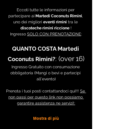
Eccoti tutte le informazioni per 
partecipare ai
 Martedi Coconuts Rimini
, 
uno dei migliori 
eventi rimini
 tra le 
discoteche rimini riccione
 !
Ingresso 
SOLO CON PRENOTAZIONE
:
QUANTO COSTA Martedi 
: (over 16)
Coconuts Rimini?
Ingresso Gratuito con consumazione 
obbligatoria (Mangi o bevi e partecipi 
all'evento)
Prenota i tuoi posti contattandoci qui!!! 
Se 
non passi per questo link non possiamo 
garantire assistenza ne servizi!:
Mostra di più