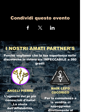
Condividi questo evento
I NOSTRI AMATI PARTNER'S
Perchè vogliamo che la tua esperienza nelle
discoteche in riviera
sia IMPECCABILE a 360
gradi!
MAIK LEPO
ANGELI PIERRE
COCORICO
L'agenzia dei pr più
Per la consulenza e
conosciuti d'italia!
la vendita ci
La storia
appoggiamo
dell'Affidabilità,
direttamente al