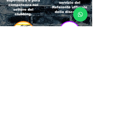
esperienza e pura
servizio del
competenza nel
Referente ufficiale
settore del
della discoteca!
clubbing.
RICCIONE
INTERNATIONA
BEACH HOTEL
L BLOG
Impossibile
Uno dei blog più
chiamarlo
conosciuti d'italia!
semplicemente hotel!
Ami sempre
Questa è pura
sapere tutto di
esperienza! Un luogo
tutti? Qui la tua
allegro, originale e
fame di scoop sarà
pieno di giovani!
soddisfatta!
Informativa sulla privacy e
Responsabilità fiscali
Cliccando sui metodi di contatto, il visitatore
del sito accetta di essere registrato in una
Newsletter su whatsapp che gli permetterà di
restare sempre aggiornato su tutti gli eventi