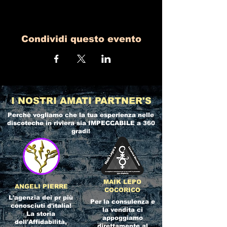
Condividi questo evento
I NOSTRI AMATI PARTNER'S
Perchè vogliamo che la tua esperienza nelle
discoteche in riviera
sia IMPECCABILE a 360
gradi!
MAIK LEPO
ANGELI PIERRE
COCORICO
L'agenzia dei pr più
Per la consulenza e
conosciuti d'italia!
la vendita ci
La storia
appoggiamo
dell'Affidabilità,
direttamente al