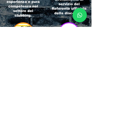
esperienza e pura
servizio del
competenza nel
Referente ufficiale
settore del
della discoteca!
clubbing.
RICCIONE
INTERNATIONA
BEACH HOTEL
L BLOG
Impossibile
Uno dei blog più
chiamarlo
conosciuti d'italia!
semplicemente hotel!
Ami sempre
Questa è pura
sapere tutto di
esperienza! Un luogo
tutti? Qui la tua
allegro, originale e
fame di scoop sarà
pieno di giovani!
soddisfatta!
Informativa sulla privacy e
Responsabilità fiscali
Cliccando sui metodi di contatto, il visitatore
del sito accetta di essere registrato in una
Newsletter su whatsapp che gli permetterà di
restare sempre aggiornato su tutti gli eventi