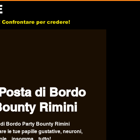
E
b! Confrontare per credere!
Posta di Bordo
Bounty Rimini
 di Bordo Party Bounty Rimini
e le tue papille gustative, neuroni,
le,,, insomma... tutto!