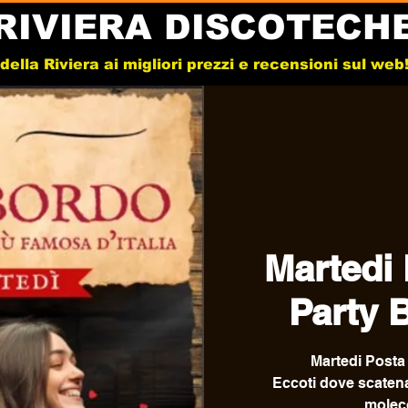
RIVIERA DISCOTECH
e della Riviera ai migliori prezzi e recensioni sul we
Martedi 
Party 
Martedi Posta
Eccoti dove scatenar
moleco