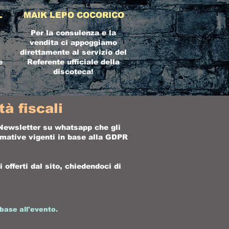
L
MAIK LEPO COCORICO
Per la consulenza e la
vendita ci appoggiamo
direttamente al servizio del
e
Referente ufficiale della
discoteca!
à fiscali
a Newsletter su whatsapp che gli
ormative vigenti in base alla GDPR
offerti dal sito, chiedendoci di
base all'evento.