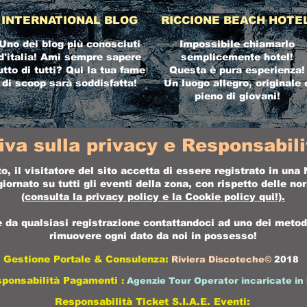
INTERNATIONAL BLOG
RICCIONE BEACH HOTE
Uno dei blog più conosciuti
Impossibile chiamarlo
d'italia! Ami sempre sapere
semplicemente hotel!
utto di tutti? Qui la tua fame
Questa è pura esperienza!
di scoop sarà soddisfatta!
Un luogo allegro, originale 
pieno di giovani!
iva sulla privacy e Responsabilit
o, il visitatore del sito accetta di essere registrato in un
ornato su tutti gli eventi della zona, con rispetto delle n
(consulta la
privacy policy
e la
Cookie policy
qui!).
da qualsiasi registrazione contattandoci ad uno dei metodi 
rimuovere ogni dato da noi in possesso!
Gestione Portale & Consulenza:
Riviera Discoteche©
2018
sponsabilità Pagamenti
:
Agenzie Tour Operator incaricate in 
Responsabilità Ticket S.I.A.E. Eventi: