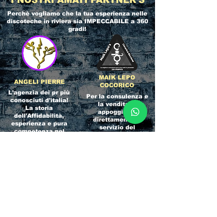
Perchè vogliamo che la tua esperienza nelle
discoteche in riviera
sia IMPECCABILE a 360
gradi!
MAIK LEPO
ANGELI PIERRE
COCORICO
L'agenzia dei pr più
Per la consulenza e
conosciuti d'italia!
la vendita ci
La storia
appoggiamo
dell'Affidabilità,
direttamente al
esperienza e pura
servizio del
competenza nel
Referente ufficiale
settore del
della discoteca!
clubbing.
RICCIONE
INTERNATIONA
BEACH HOTEL
L BLOG
Impossibile
Uno dei blog più