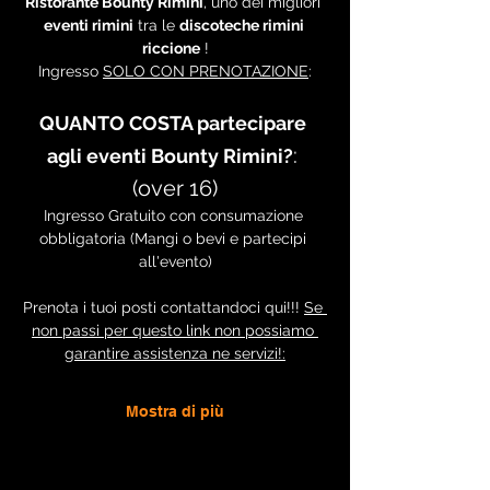
Ristorante Bounty Rimini
, uno dei migliori 
eventi rimini
 tra le 
discoteche rimini 
riccione
 !
Ingresso 
SOLO CON PRENOTAZIONE
:
QUANTO COSTA partecipare 
: 
agli eventi Bounty Rimini?
(over 16)
Ingresso Gratuito con consumazione 
obbligatoria (Mangi o bevi e partecipi 
all'evento)
Prenota i tuoi posti contattandoci qui!!! 
Se 
non passi per questo link non possiamo 
garantire assistenza ne servizi!:
Mostra di più