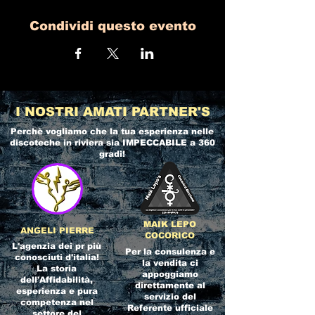
Condividi questo evento
I NOSTRI AMATI PARTNER'S
Perchè vogliamo che la tua esperienza nelle
discoteche in riviera
sia IMPECCABILE a 360
gradi!
MAIK LEPO
ANGELI PIERRE
COCORICO
L'agenzia dei pr più
Per la consulenza e
conosciuti d'italia!
la vendita ci
La storia
appoggiamo
dell'Affidabilità,
direttamente al
esperienza e pura
servizio del
competenza nel
Referente ufficiale
settore del