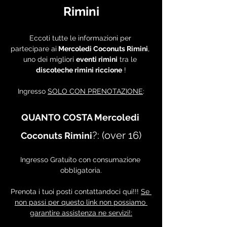
Rimini
Eccoti tutte le informazioni per 
partecipare ai
 Mercoledi Coconuts Rimini
, 
uno dei migliori 
eventi rimini
 tra le 
discoteche rimini riccione
 !
Ingresso 
SOLO CON PRENOTAZIONE
:
QUANTO COSTA Mercoledi 
?: (over 16)
Coconuts Rimini
Ingresso Gratuito con consumazione 
obbligatoria.
Prenota i tuoi posti contattandoci qui!!! 
Se 
non passi per questo link non possiamo 
garantire assistenza ne servizi!: