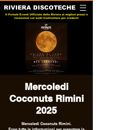
RIVIERA DISCOTECHE
Il Portale Eventi Ufficiale della Riviera ai migliori prezzi e
recensioni sul web! Confrontare per credere!
Mercoledi
Coconuts Rimini
2025
Mercoledi Coconuts Rimini.
Ecco tutte le informazioni per prenotare la