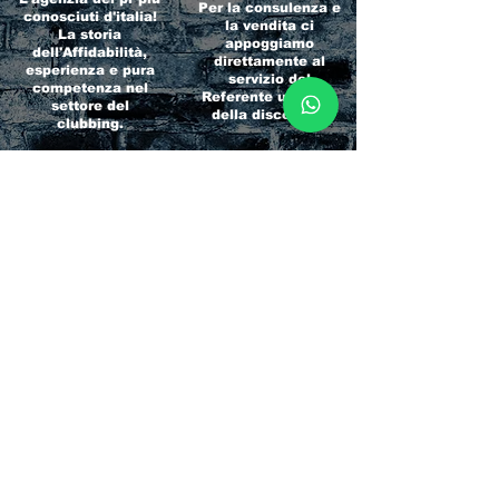
Per la consulenza e
conosciuti d'italia!
la vendita ci
La storia
appoggiamo
dell'Affidabilità,
direttamente al
esperienza e pura
servizio del
competenza nel
Referente ufficiale
settore del
della discoteca!
clubbing.
RICCIONE
INTERNATIONA
BEACH HOTEL
L BLOG
Impossibile
Uno dei blog più
chiamarlo
conosciuti d'italia!
semplicemente hotel!
Ami sempre
Questa è pura
sapere tutto di
esperienza! Un luogo
tutti? Qui la tua
allegro, originale e
fame di scoop sarà
pieno di giovani!
soddisfatta!
Informativa sulla privacy e
Responsabilità fiscali